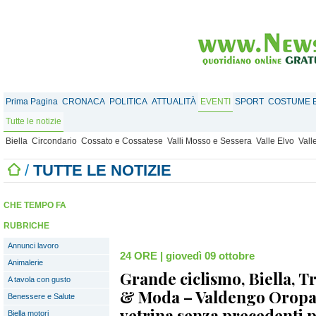
Prima Pagina
CRONACA
POLITICA
ATTUALITÀ
EVENTI
SPORT
COSTUME E
Tutte le notizie
Biella
Circondario
Cossato e Cossatese
Valli Mosso e Sessera
Valle Elvo
Vall
/
TUTTE LE NOTIZIE
CHE TEMPO FA
RUBRICHE
Annunci lavoro
24 ORE
|
giovedì 09 ottobre
Animalerie
Grande ciclismo, Biella, Tr
A tavola con gusto
& Moda – Valdengo Oropa
Benessere e Salute
vetrina senza precedenti 
Biella motori