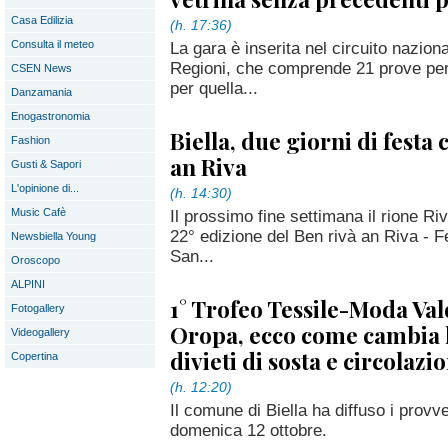
Casa Edilizia
(h. 17:36)
Consulta il meteo
La gara è inserita nel circuito naziona
Regioni, che comprende 21 prove per 
CSEN News
per quella...
Danzamania
Enogastronomia
Biella, due giorni di festa
Fashion
an Riva
Gusti & Sapori
L'opinione di...
(h. 14:30)
Music Cafè
Il prossimo fine settimana il rione Ri
22° edizione del Ben rivà an Riva - F
Newsbiella Young
San...
Oroscopo
ALPINI
1° Trofeo Tessile-Moda Va
Fotogallery
Oropa, ecco come cambia la
Videogallery
divieti di sosta e circolaz
Copertina
(h. 12:20)
Il comune di Biella ha diffuso i provv
domenica 12 ottobre.