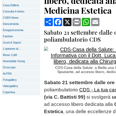
libero, dedicata al
Casa Edilizia
Medicina Estetica
Consulta il meteo
CSEN News
Condividi
Facebook
X
Print
WhatsApp
Email
Danzamania
Sabato 21 settembre dalle o
Enogastronomia
Fashion
poliambulatorio CDS
Gusti & Sapori
L'opinione di...
Music Cafè
Newsbiella Young
CDS-Casa della Salute: a Biella una G
Oroscopo
Spaziante, ad accesso libero, dedica
ALPINI
Fotogallery
Sabato 21 settembre
dalle ore 
Videogallery
poliambulatorio
CDS - La tua cas
Copertina
(via C. Battisti 99)
si svolgerà
u
ad accesso libero dedicata alla
Estetica
, una delle eccellenze 