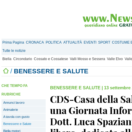
Prima Pagina
CRONACA
POLITICA
ATTUALITÀ
EVENTI
SPORT
COSTUME E
Tutte le notizie
Biella
Circondario
Cossato e Cossatese
Valli Mosso e Sessera
Valle Elvo
Vall
/
BENESSERE E SALUTE
CHE TEMPO FA
BENESSERE E SALUTE
|
13 settembre 
RUBRICHE
CDS-Casa della Sal
Annunci lavoro
una Giornata Infor
Animalerie
A tavola con gusto
Dott. Luca Spazian
Benessere e Salute
Biella motori