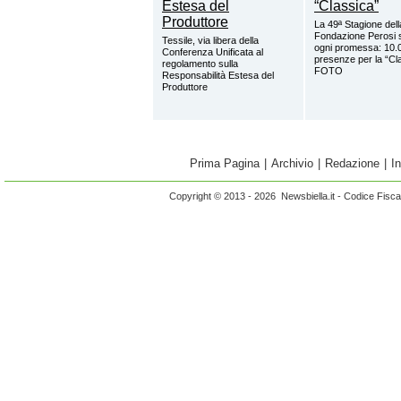
La 49ª Stagione dell
Fondazione Perosi 
Tessile, via libera della
ogni promessa: 10.
Conferenza Unificata al
presenze per la “Cl
regolamento sulla
FOTO
Responsabilità Estesa del
Produttore
Prima Pagina
|
Archivio
|
Redazione
|
I
Copyright © 2013 - 2026 Newsbiella.it - Codice Fisc