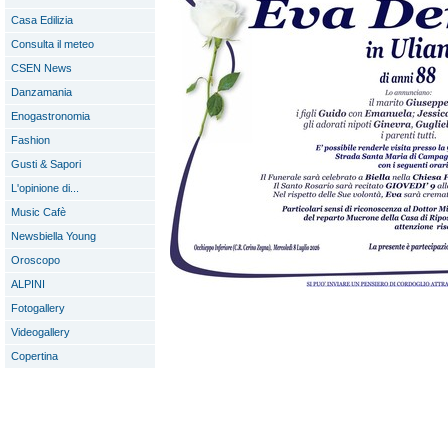
Casa Edilizia
Consulta il meteo
CSEN News
Danzamania
Enogastronomia
Fashion
Gusti & Sapori
L'opinione di...
Music Cafè
Newsbiella Young
Oroscopo
ALPINI
Fotogallery
Videogallery
Copertina