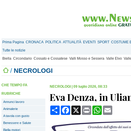
Prima Pagina
CRONACA
POLITICA
ATTUALITÀ
EVENTI
SPORT
COSTUME E
Tutte le notizie
Biella
Circondario
Cossato e Cossatese
Valli Mosso e Sessera
Valle Elvo
Vall
/
NECROLOGI
CHE TEMPO FA
NECROLOGI
|
09 luglio 2026, 08:33
Eva Denza, in Ulia
RUBRICHE
Annunci lavoro
Condividi
Facebook
X
Print
WhatsApp
Email
Animalerie
A tavola con gusto
Benessere e Salute
Biella motori