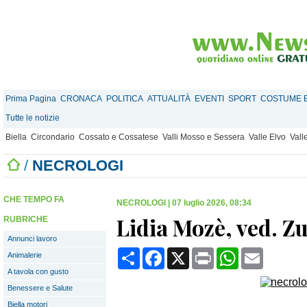
Prima Pagina
CRONACA
POLITICA
ATTUALITÀ
EVENTI
SPORT
COSTUME E
Tutte le notizie
Biella
Circondario
Cossato e Cossatese
Valli Mosso e Sessera
Valle Elvo
Vall
/
NECROLOGI
CHE TEMPO FA
NECROLOGI
|
07 luglio 2026, 08:34
Lidia Mozè, ved. Zu
RUBRICHE
Annunci lavoro
Condividi
Facebook
X
Print
WhatsApp
Email
Animalerie
A tavola con gusto
Benessere e Salute
Biella motori