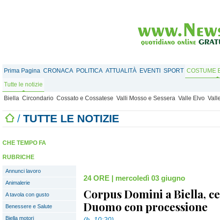
Prima Pagina
CRONACA
POLITICA
ATTUALITÀ
EVENTI
SPORT
COSTUME E
Tutte le notizie
Biella
Circondario
Cossato e Cossatese
Valli Mosso e Sessera
Valle Elvo
Vall
/
TUTTE LE NOTIZIE
CHE TEMPO FA
RUBRICHE
Annunci lavoro
24 ORE
|
mercoledì 03 giugno
Animalerie
Corpus Domini a Biella, ce
A tavola con gusto
Duomo con processione
Benessere e Salute
Biella motori
(h. 10:20)