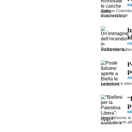
BI
Simone Colombo è
vicepresidente.
I
i
C
Da Cordar Valsesia
P
p
AN
La ricerca è atti
“
p
BI
Una petizione al
17.00 davanti all