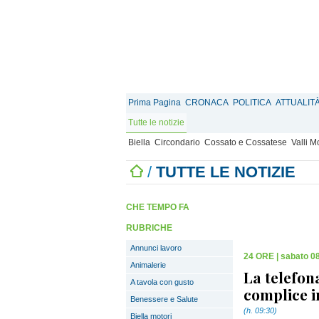
Prima Pagina
CRONACA
POLITICA
ATTUALIT
Tutte le notizie
Biella
Circondario
Cossato e Cossatese
Valli 
/
TUTTE LE NOTIZIE
CHE TEMPO FA
RUBRICHE
Annunci lavoro
24 ORE
|
sabato 0
Animalerie
La telefona
A tavola con gusto
complice i
Benessere e Salute
(h. 09:30)
Biella motori