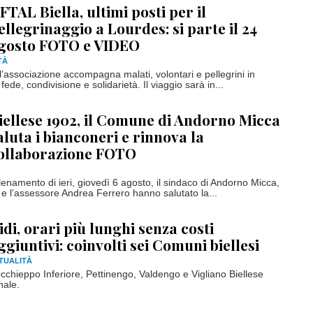
FTAL Biella, ultimi posti per il
ellegrinaggio a Lourdes: si parte il 24
gosto FOTO e VIDEO
TÀ
l’associazione accompagna malati, volontari e pellegrini in
fede, condivisione e solidarietà. Il viaggio sarà in...
iellese 1902, il Comune di Andorno Micca
aluta i bianconeri e rinnova la
ollaborazione FOTO
llenamento di ieri, giovedì 6 agosto, il sindaco di Andorno Micca,
 e l’assessore Andrea Ferrero hanno salutato la...
idi, orari più lunghi senza costi
ggiuntivi: coinvolti sei Comuni biellesi
TUALITÀ
Occhieppo Inferiore, Pettinengo, Valdengo e Vigliano Biellese
nale.