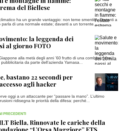
hi e montagne in fiamme:
trema del Biellese
climatico ha un grande vantaggio: non teme smentite. Davanti a
 parla di una normale estate; davanti a un torrente...
ovimento: la leggenda dei
si al giorno FOTO
Giappone alla metà degli anni ’60 frutto di una combinazione
 pubblicitaria da parte dell’azienda Yamasa...
, bastano 22 secondi per
accesso agli hacker
erve oggi a un attaccante per “passare la mano”. L’ultimo
rusioni ridisegna le priorità della difesa: perché...
RNI PRECEDENTI
ILT Biella, Rinnovate le cariche della
ondazione “L’Orsa Maggiore” ETS