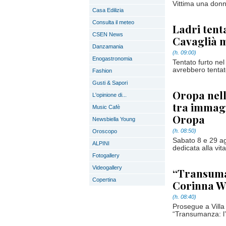
Vittima una donn
Casa Edilizia
Consulta il meteo
Ladri tent
CSEN News
Cavaglià m
Danzamania
(h. 09:00)
Enogastronomia
Tentato furto nel
avrebbero tentat
Fashion
Gusti & Sapori
Oropa nell
L'opinione di...
tra immagin
Music Cafè
Oropa
Newsbiella Young
(h. 08:50)
Oroscopo
Sabato 8 e 29 ag
ALPINI
dedicata alla vit
Fotogallery
Videogallery
“Transuman
Copertina
Corinna W
(h. 08:40)
Prosegue a Villa
“Transumanza: l’a