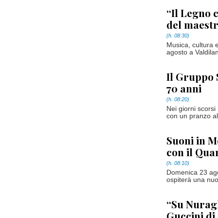
“Il Legno c
del maest
(h. 08:30)
Musica, cultura 
agosto a Valdilan
Il Gruppo 
70 anni
(h. 08:20)
Nei giorni scors
con un pranzo al
Suoni in 
con il Qua
(h. 08:10)
Domenica 23 agos
ospiterà una nuo
“Su Nuragh
Guccini di 