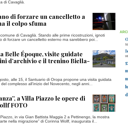
a di Cavaglià.
ano di forzare un cancelletto a
a il colpo sfuma
ARCH
 comune di Cavaglià. Stando alle prime ricostruzioni, ignoti
O
o di forzare un cancelletto esterno ma sarebbero poi...
s
I
a Belle Époque, visite guidate
v
i d’archivio e il trenino Biella-
g
m
m
osto, alle 15, il Santuario di Oropa propone una visita guidata
a del complesso all’inizio del Novecento, negli anni...
l
d
za”, a Villa Piazzo le opere di
ollf FOTO
 Piazzo, in via Gian Battista Maggia 2 a Pettinengo, la mostra
rte nella migrazione” di Corinna Wollf, inaugurata il...