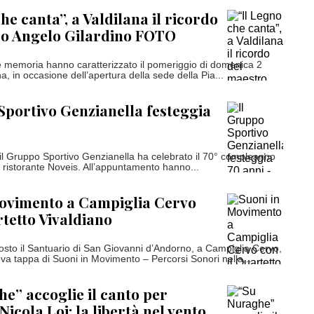
he canta”, a Valdilana il ricordo
ro Angelo Gilardino FOTO
e memoria hanno caratterizzato il pomeriggio di domenica 2
a, in occasione dell’apertura della sede della Pia...
Sportivo Genzianella festeggia
i il Gruppo Sportivo Genzianella ha celebrato il 70° compleanno
 ristorante Noveis. All’appuntamento hanno...
Movimento a Campiglia Cervo
rtetto Vivaldiano
to il Santuario di San Giovanni d’Andorno, a Campiglia Cervo,
va tappa di Suoni in Movimento – Percorsi Sonori nella...
e” accoglie il canto per
Nicola Loi: la libertà nel vento,