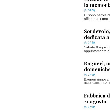
la memoria
(h. 08:00)
Ci sono parole c
affidate al ritmo,
Sordevolo,
dedicata a
(h. 07:50)
Sabato 8 agosto,
appuntamento ded
Bagneri, m
domeniche
(h. 07:40)
Bagneri rinnova l
della Valle Elvo. 
Fabbrica de
21 agosto
(h. 07:30)