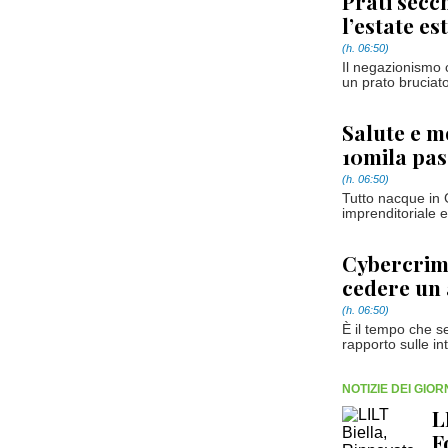
Prati secc
l’estate es
(h. 06:50)
Il negazionismo 
un prato bruciato
Salute e m
10mila pas
(h. 06:50)
Tutto nacque in 
imprenditoriale e
Cybercrime
cedere un 
(h. 06:50)
È il tempo che s
rapporto sulle int
NOTIZIE DEI GIO
L
F