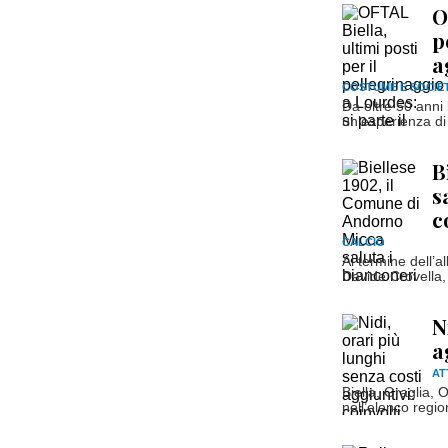
O
p
a
COSTUME E SOCIE
Da oltre 50 anni 
un’esperienza di 
B
s
c
CALCIO
Al termine dell’a
Davide Crovella,
N
a
AT
Biella, Graglia, 
nell’elenco regio