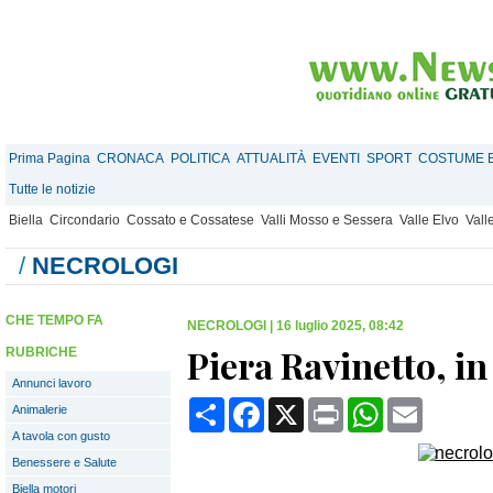
Prima Pagina
CRONACA
POLITICA
ATTUALITÀ
EVENTI
SPORT
COSTUME E
Tutte le notizie
Biella
Circondario
Cossato e Cossatese
Valli Mosso e Sessera
Valle Elvo
Vall
/
NECROLOGI
CHE TEMPO FA
NECROLOGI
|
16 luglio 2025, 08:42
Piera Ravinetto, i
RUBRICHE
Annunci lavoro
Condividi
Facebook
X
Print
WhatsApp
Email
Animalerie
A tavola con gusto
Benessere e Salute
Biella motori