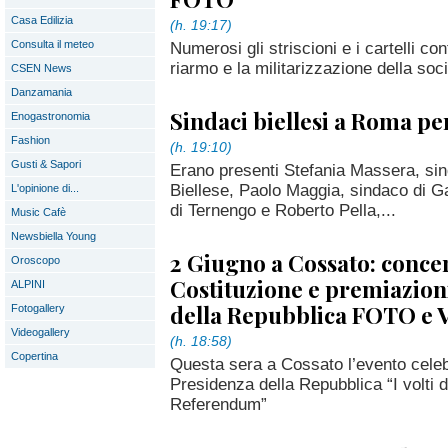
Casa Edilizia
(h. 19:17)
Consulta il meteo
Numerosi gli striscioni e i cartelli con
riarmo e la militarizzazione della soci
CSEN News
Danzamania
Sindaci biellesi a Roma pe
Enogastronomia
Fashion
(h. 19:10)
Gusti & Sapori
Erano presenti Stefania Massera, sin
Biellese, Paolo Maggia, sindaco di G
L'opinione di...
di Ternengo e Roberto Pella,...
Music Cafè
Newsbiella Young
2 Giugno a Cossato: concer
Oroscopo
Costituzione e premiazioni
ALPINI
della Repubblica FOTO e
Fotogallery
Videogallery
(h. 18:58)
Copertina
Questa sera a Cossato l’evento cele
Presidenza della Repubblica “I volti 
Referendum”