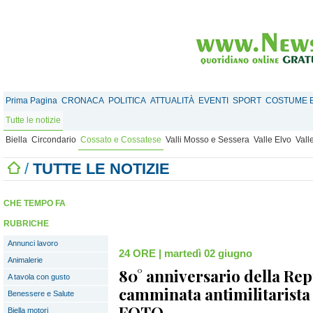
Prima Pagina
CRONACA
POLITICA
ATTUALITÀ
EVENTI
SPORT
COSTUME E
Tutte le notizie
Biella
Circondario
Cossato e Cossatese
Valli Mosso e Sessera
Valle Elvo
Vall
/
TUTTE LE NOTIZIE
CHE TEMPO FA
RUBRICHE
Annunci lavoro
24 ORE
|
martedì 02 giugno
Animalerie
80° anniversario della Rep
A tavola con gusto
camminata antimilitarista
Benessere e Salute
FOTO
Biella motori