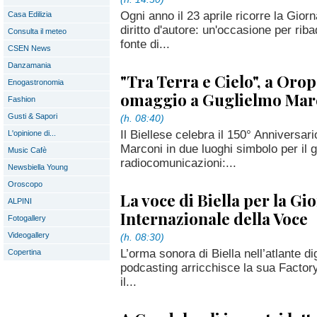
Ogni anno il 23 aprile ricorre la Giorn
Casa Edilizia
diritto d'autore: un'occasione per riba
Consulta il meteo
fonte di...
CSEN News
Danzamania
"Tra Terra e Cielo", a Oro
Enogastronomia
omaggio a Guglielmo Mar
Fashion
Gusti & Sapori
(h. 08:40)
Il Biellese celebra il 150° Anniversar
L'opinione di...
Marconi in due luoghi simbolo per il g
Music Cafè
radiocomunicazioni:...
Newsbiella Young
Oroscopo
La voce di Biella per la Gi
ALPINI
Internazionale della Voce
Fotogallery
Videogallery
(h. 08:30)
L’orma sonora di Biella nell’atlante dig
Copertina
podcasting arricchisce la sua Factory
il...