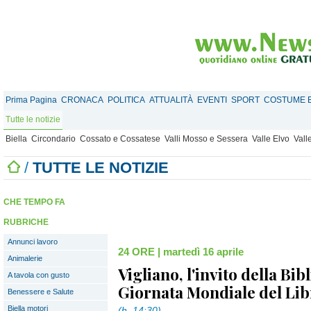
Prima Pagina
CRONACA
POLITICA
ATTUALITÀ
EVENTI
SPORT
COSTUME E
Tutte le notizie
Biella
Circondario
Cossato e Cossatese
Valli Mosso e Sessera
Valle Elvo
Vall
/
TUTTE LE NOTIZIE
CHE TEMPO FA
RUBRICHE
Annunci lavoro
24 ORE
|
martedì 16 aprile
Animalerie
Vigliano, l'invito della Bib
A tavola con gusto
Giornata Mondiale del Lib
Benessere e Salute
Biella motori
(h. 14:30)