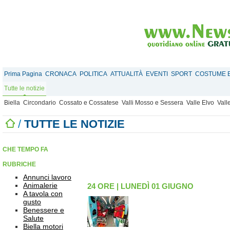
Prima Pagina
CRONACA
POLITICA
ATTUALITÀ
EVENTI
SPORT
COSTUME E
Tutte le notizie
Biella
Circondario
Cossato e Cossatese
Valli Mosso e Sessera
Valle Elvo
Vall
/
TUTTE LE NOTIZIE
CHE TEMPO FA
RUBRICHE
Annunci lavoro
Animalerie
24 ORE
|
LUNEDÌ 01 GIUGNO
A tavola con
gusto
Benessere e
Salute
Biella motori