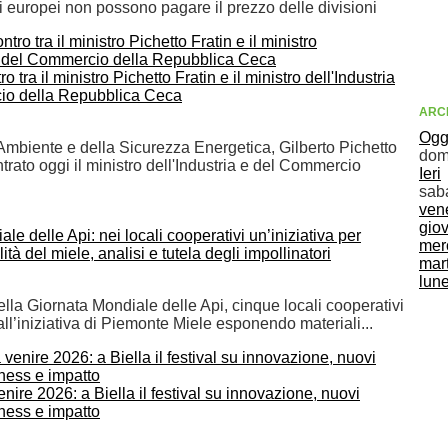
i europei non possono pagare il prezzo delle divisioni
o tra il ministro Pichetto Fratin e il ministro dell'Industria
io della Repubblica Ceca
ARCH
Ogg
l'Ambiente e della Sicurezza Energetica, Gilberto Pichetto
dom
ntrato oggi il ministro dell'Industria e del Commercio
Ieri
sab
ven
gio
le delle Api: nei locali cooperativi un’iniziativa per
mer
tà del miele, analisi e tutela degli impollinatori
mar
lun
lla Giornata Mondiale delle Api, cinque locali cooperativi
ll’iniziativa di Piemonte Miele esponendo materiali...
ire 2026: a Biella il festival su innovazione, nuovi
iness e impatto