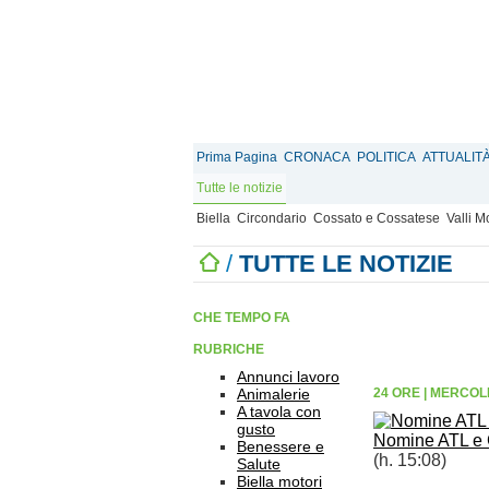
Prima Pagina
CRONACA
POLITICA
ATTUALIT
Tutte le notizie
Biella
Circondario
Cossato e Cossatese
Valli 
/
TUTTE LE NOTIZIE
CHE TEMPO FA
RUBRICHE
Annunci lavoro
Animalerie
24 ORE
|
MERCOLE
A tavola con
gusto
Nomine ATL e G
Benessere e
(h. 15:08)
Salute
Biella motori