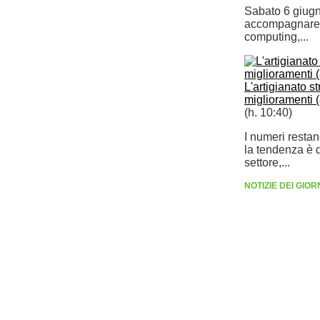
Sabato 6 giugn
accompagnare i
computing,...
L'artigianato st
miglioramenti 
(h. 10:40)
I numeri resta
la tendenza è di
settore,...
NOTIZIE DEI GIO