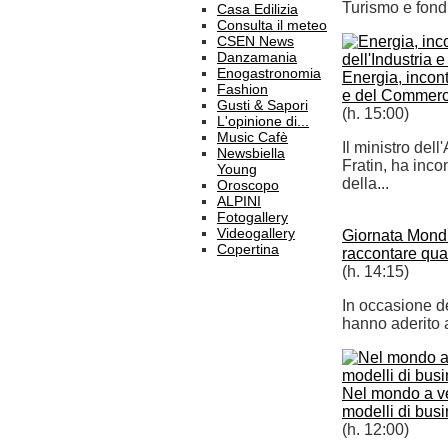
Turismo e fond
Casa Edilizia
Consulta il meteo
CSEN News
Danzamania
Enogastronomia
Energia, incontr
Fashion
e del Commerc
Gusti & Sapori
(h. 15:00)
L'opinione di...
Music Cafè
Il ministro del
Newsbiella
Fratin, ha inco
Young
della...
Oroscopo
ALPINI
Fotogallery
Videogallery
Giornata Mondia
Copertina
raccontare quali
(h. 14:15)
In occasione de
hanno aderito a
Nel mondo a ven
modelli di bus
(h. 12:00)