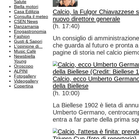
Salute
Biella motori
Calcio, la Fulgor Chiavazzese s
Casa Edilizia
Consulta il meteo
nuovo direttore generale
CSEN News
(h. 17:40)
Danzamania
Enogastronomia
Fashion
Un consiglio di amministrazione
Gusti & Sapori
che guarda al futuro e pronta a
L'opinione di...
Music Cafè
pagine di storia nel calcio piem
Newsbiella
Young
Oroscopo
ALPINI
Fotogallery
Calcio, ecco Umberto Germano
Videogallery
della Biellese
Copertina
(h. 10:00)
La Biellese 1902 è lieta di annu
Umberto Germano, centrocampi
entra a far parte della prima sq