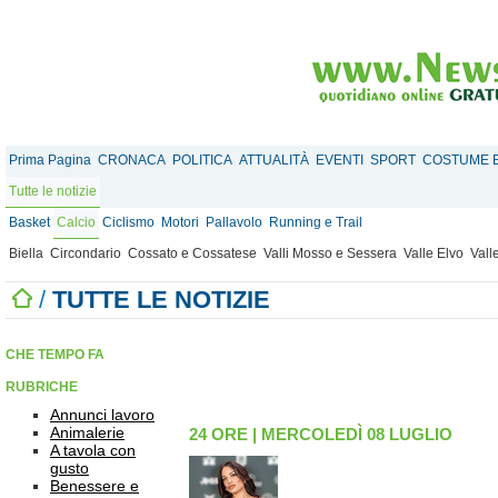
Prima Pagina
CRONACA
POLITICA
ATTUALITÀ
EVENTI
SPORT
COSTUME E
Tutte le notizie
Basket
Calcio
Ciclismo
Motori
Pallavolo
Running e Trail
Biella
Circondario
Cossato e Cossatese
Valli Mosso e Sessera
Valle Elvo
Vall
/
TUTTE LE NOTIZIE
CHE TEMPO FA
RUBRICHE
Annunci lavoro
Animalerie
24 ORE
|
MERCOLEDÌ 08 LUGLIO
A tavola con
gusto
Benessere e