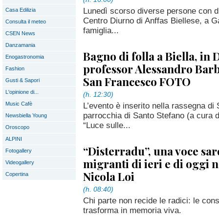
Lunedì scorso diverse persone con dis
Casa Edilizia
Centro Diurno di Anffas Biellese, a Ga
Consulta il meteo
famiglia...
CSEN News
Danzamania
Bagno di folla a Biella, in
Enogastronomia
professor Alessandro Bar
Fashion
San Francesco FOTO
Gusti & Sapori
L'opinione di...
(h. 12:30)
Music Cafè
L’evento è inserito nella rassegna di S
parrocchia di Santo Stefano (a cura di
Newsbiella Young
“Luce sulle...
Oroscopo
ALPINI
“Disterradu”, una voce sard
Fotogallery
migranti di ieri e di oggi n
Videogallery
Nicola Loi
Copertina
(h. 08:40)
Chi parte non recide le radici: le con
trasforma in memoria viva.