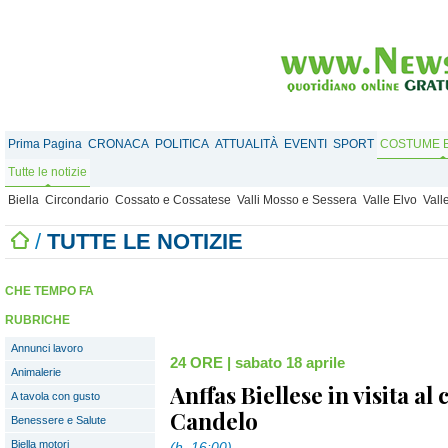
Prima Pagina
CRONACA
POLITICA
ATTUALITÀ
EVENTI
SPORT
COSTUME E
Tutte le notizie
Biella
Circondario
Cossato e Cossatese
Valli Mosso e Sessera
Valle Elvo
Vall
/
TUTTE LE NOTIZIE
CHE TEMPO FA
RUBRICHE
Annunci lavoro
24 ORE
|
sabato 18 aprile
Animalerie
Anffas Biellese in visita al
A tavola con gusto
Candelo
Benessere e Salute
Biella motori
(h. 16:00)