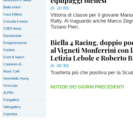
equipaggi biellesi
Benessere e Salute
Biella motori
(h. 10:00)
Vittoria di classe per il giovane Ma
Casa Edilizia
Rally. Al traguardo anche Marco Zegna
Consulta il meteo
Tiziano Pieri.
CSEN News
Danzamania
Biella 4 Racing, doppio pod
Enogastronomia
al Vigneti Monferrini con 
Fashion
Letizia Lebole e Roberto 
Gusti & Sapori
L'opinione di...
(h. 09:30)
Music Cafè
Trasferta più che positiva per la Scud
Newsbiella Young
Oroscopo
NOTIZIE DEI GIORNI PRECEDENTI
ALPINI
Fotogallery
Videogallery
Copertina