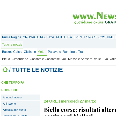
Prima Pagina
CRONACA
POLITICA
ATTUALITÀ
EVENTI
SPORT
COSTUME E
Tutte le notizie
Basket
Calcio
Ciclismo
Motori
Pallavolo
Running e Trail
Biella
Circondario
Cossato e Cossatese
Valli Mosso e Sessera
Valle Elvo
Vall
/
TUTTE LE NOTIZIE
CHE TEMPO FA
RUBRICHE
Annunci lavoro
24 ORE
|
mercoledì 27 marzo
Animalerie
Biella corse: risultati alter
A tavola con gusto