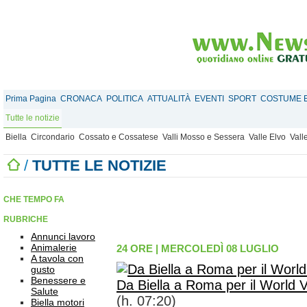
Prima Pagina
CRONACA
POLITICA
ATTUALITÀ
EVENTI
SPORT
COSTUME E
Tutte le notizie
Biella
Circondario
Cossato e Cossatese
Valli Mosso e Sessera
Valle Elvo
Vall
/
TUTTE LE NOTIZIE
CHE TEMPO FA
RUBRICHE
Annunci lavoro
Animalerie
24 ORE
|
MERCOLEDÌ 08 LUGLIO
A tavola con
gusto
Benessere e
Da Biella a Roma per il Worl
Salute
(h. 07:20)
Biella motori