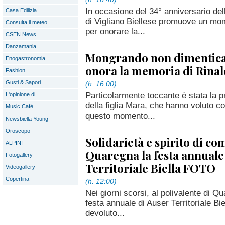
In occasione del 34° anniversario del
Casa Edilizia
di Vigliano Biellese promuove un mo
Consulta il meteo
per onorare la...
CSEN News
Danzamania
Mongrando non dimentica,
Enogastronomia
onora la memoria di Rina
Fashion
Gusti & Sapori
(h. 16:00)
Particolarmente toccante è stata la 
L'opinione di...
della figlia Mara, che hanno voluto c
Music Cafè
questo momento...
Newsbiella Young
Oroscopo
Solidarietà e spirito di co
ALPINI
Quaregna la festa annuale
Fotogallery
Territoriale Biella FOTO
Videogallery
Copertina
(h. 12:00)
Nei giorni scorsi, al polivalente di Q
festa annuale di Auser Territoriale Bi
devoluto...