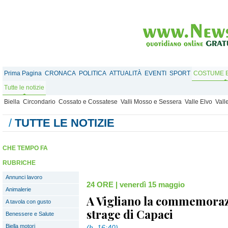
Prima Pagina
CRONACA
POLITICA
ATTUALITÀ
EVENTI
SPORT
COSTUME E
Tutte le notizie
Biella
Circondario
Cossato e Cossatese
Valli Mosso e Sessera
Valle Elvo
Vall
/
TUTTE LE NOTIZIE
CHE TEMPO FA
RUBRICHE
Annunci lavoro
24 ORE
|
venerdì 15 maggio
Animalerie
A Vigliano la commemoraz
A tavola con gusto
strage di Capaci
Benessere e Salute
Biella motori
(h. 16:40)