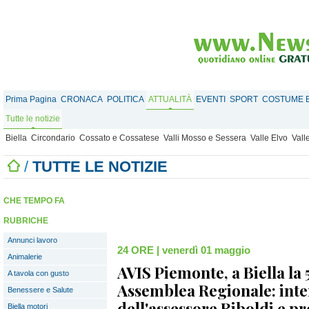
Prima Pagina
CRONACA
POLITICA
ATTUALITÀ
EVENTI
SPORT
COSTUME E
Tutte le notizie
Biella
Circondario
Cossato e Cossatese
Valli Mosso e Sessera
Valle Elvo
Vall
/
TUTTE LE NOTIZIE
CHE TEMPO FA
RUBRICHE
Annunci lavoro
24 ORE
|
venerdì 01 maggio
Animalerie
AVIS Piemonte, a Biella la 
A tavola con gusto
Assemblea Regionale: inte
Benessere e Salute
dell'assessore Riboldi e p
Biella motori