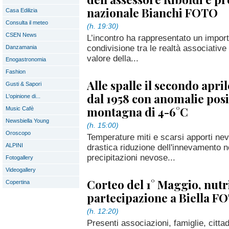
nazionale Bianchi FOTO
Casa Edilizia
Consulta il meteo
(h. 19:30)
CSEN News
L’incontro ha rappresentato un impor
condivisione tra le realtà associative
Danzamania
valore della...
Enogastronomia
Fashion
Alle spalle il secondo apri
Gusti & Sapori
dal 1958 con anomalie posi
L'opinione di...
montagna di 4-6°C
Music Cafè
Newsbiella Young
(h. 15:00)
Oroscopo
Temperature miti e scarsi apporti ne
ALPINI
drastica riduzione dell'innevamento 
precipitazioni nevose...
Fotogallery
Videogallery
Corteo del 1° Maggio, nutr
Copertina
partecipazione a Biella 
(h. 12:20)
Presenti associazioni, famiglie, cittad