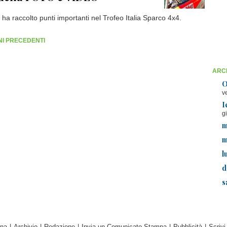
e ha raccolto punti importanti nel Trofeo Italia Sparco 4x4.
RNI PRECEDENTI
ARCH
O
v
I
g
m
m
l
d
s
ina
|
Archivio
|
Redazione
|
Invia un Comunicato Stampa
|
Pubblicità
|
Scrivi