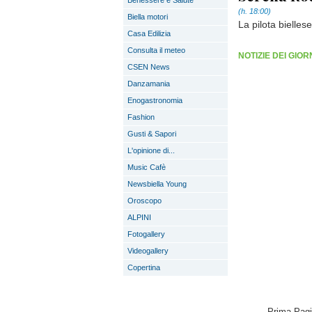
Benessere e Salute
(h. 18:00)
Biella motori
La pilota bielles
Casa Edilizia
Consulta il meteo
NOTIZIE DEI GIO
CSEN News
Danzamania
Enogastronomia
Fashion
Gusti & Sapori
L'opinione di...
Music Cafè
Newsbiella Young
Oroscopo
ALPINI
Fotogallery
Videogallery
Copertina
Prima Pag