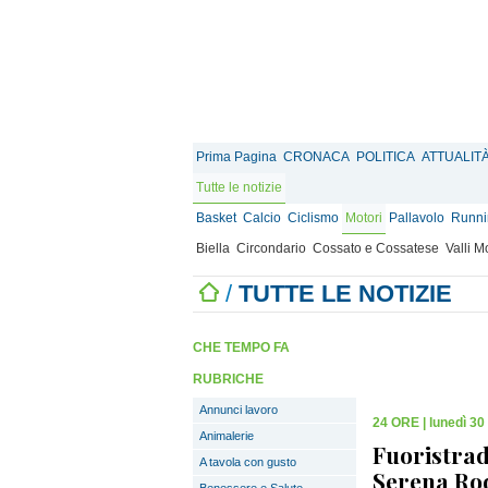
Prima Pagina
CRONACA
POLITICA
ATTUALIT
Tutte le notizie
Basket
Calcio
Ciclismo
Motori
Pallavolo
Runnin
Biella
Circondario
Cossato e Cossatese
Valli 
/
TUTTE LE NOTIZIE
CHE TEMPO FA
RUBRICHE
Annunci lavoro
24 ORE
|
lunedì 30
Animalerie
Fuoristrad
A tavola con gusto
Serena Ro