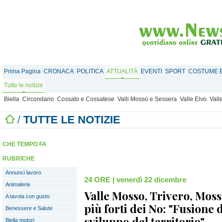
Prima Pagina
CRONACA
POLITICA
ATTUALITÀ
EVENTI
SPORT
COSTUME E
Tutte le notizie
Biella
Circondario
Cossato e Cossatese
Valli Mosso e Sessera
Valle Elvo
Vall
/
TUTTE LE NOTIZIE
CHE TEMPO FA
RUBRICHE
Annunci lavoro
24 ORE
|
venerdì 22 dicembre
Animalerie
Valle Mosso, Trivero, Mos
A tavola con gusto
più forti dei No: "Fusione 
Benessere e Salute
sviluppo del territorio"
Biella motori