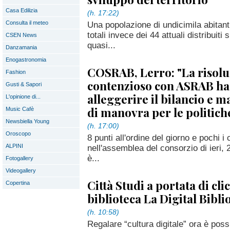
Casa Edilizia
(h. 17:22)
Consulta il meteo
Una popolazione di undicimila abitanti
totali invece dei 44 attuali distribuiti
CSEN News
quasi...
Danzamania
Enogastronomia
COSRAB, Lerro: "La risolu
Fashion
contenzioso con ASRAB ha 
Gusti & Sapori
alleggerire il bilancio e m
L'opinione di...
di manovra per le politich
Music Cafè
Newsbiella Young
(h. 17:00)
Oroscopo
8 punti all'ordine del giorno e pochi i
ALPINI
nell'assemblea del consorzio di ieri, 21
è...
Fotogallery
Videogallery
Città Studi a portata di clic
Copertina
biblioteca La Digital Bibli
(h. 10:58)
Regalare “cultura digitale” ora è poss