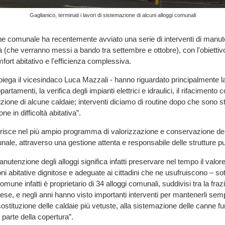
Gaglianico, terminati i lavori di sistemazione di alcuni alloggi comunali
ne comunale ha recentemente avviato una serie di interventi di manu
tà (che verranno messi a bando tra settembre e ottobre), con l'obiettivo
omfort abitativo e l'efficienza complessiva.
spiega il vicesindaco Luca Mazzali - hanno riguardato principalmente la 
rtamenti, la verifica degli impianti elettrici e idraulici, il rifacimento 
zione di alcune caldaie; interventi diciamo di routine dopo che sono stat
ne in difficoltà abitativa”.
nserisce nel più ampio programma di valorizzazione e conservazione de
ale, attraverso una gestione attenta e responsabile delle strutture p
anutenzione degli alloggi significa infatti preservare nel tempo il valor
ni abitative dignitose e adeguate ai cittadini che ne usufruiscono – sott
omune infatti è proprietario di 34 alloggi comunali, suddivisi tra la f
ese, e negli anni hanno visto importanti interventi per mantenerli semp
sostituzione delle caldaie più vetuste, alla sistemazione delle canne f
i parte della copertura”.