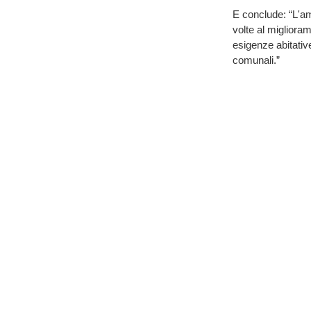
E conclude: “L'a
volte al miglioram
esigenze abitative
comunali.”