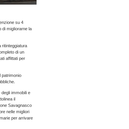
tenzione su 4
 di migliorarne la
ritinteggiatura
completo di un
i affittati per
l patrimonio
ubbliche.
e degli immobili e
olinea il
razione Savagnasco
re nelle migliori
umarie per arrivare