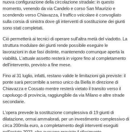
nuova configurazione della circolazione stradale: in questo
momento, venendo da via Candelo e corso San Maurizio e
scendendo verso Chiavazza, il traffico veicolare è convogliato
sulla corsia di sinistra dove gli interventi di sostituzione dei giunti
sono stati completati.
Ciò permetterà ai tecnici di operare sull'altra metà del viadotto. La
struttura modulare dei giunti rende possibile eseguire le
lavorazioni in due fasi distinte, mantenendo comunque aperta la
viabilità. L'attuale assetto resterà in vigore fino al completamento
dell'intervento, previsto a fine mese.
Fino al 31 luglio, infatti, restano valide le limitazioni già previste: il
ponte sarà percorribile a senso unico da Biella in direzione di
Chiavazza e Cossato mentre resterà vietato il transito verso il
capoluogo di provincia, raggiungibile da via Milano e altre strade
secondarie.
L'opera prevede la sostituzione complessiva di 19 giunti di
dilatazione, ormai ammalorati, per un investimento complessivo di
circa 200mila euro, a completamento degli interventi eseguiti
nell’estate 2023, che avevano previsto il rifacimento