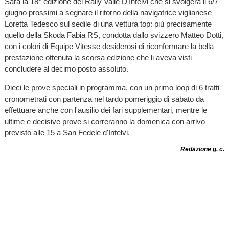
Sarà la 18° edizione del Rally Valle D'Intelvi che si svolgerà il 6/7
giugno prossimi a segnare il ritorno della navigatrice viglianese
Loretta Tedesco sul sedile di una vettura top: più precisamente
quello della Skoda Fabia RS, condotta dallo svizzero Matteo Dotti,
con i colori di Equipe Vitesse desiderosi di riconfermare la bella
prestazione ottenuta la scorsa edizione che li aveva visti
concludere al decimo posto assoluto.
Dieci le prove speciali in programma, con un primo loop di 6 tratti
cronometrati con partenza nel tardo pomeriggio di sabato da
effettuare anche con l'ausilio dei fari supplementari, mentre le
ultime e decisive prove si correranno la domenica con arrivo
previsto alle 15 a San Fedele d'Intelvi.
Redazione g. c.