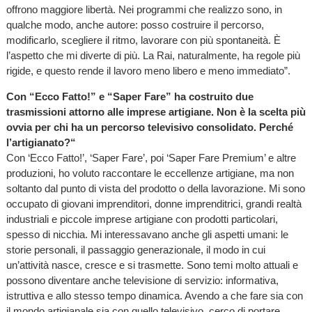
offrono maggiore libertà. Nei programmi che realizzo sono, in
qualche modo, anche autore: posso costruire il percorso,
modificarlo, scegliere il ritmo, lavorare con più spontaneità. È
l’aspetto che mi diverte di più. La Rai, naturalmente, ha regole più
rigide, e questo rende il lavoro meno libero e meno immediato”.
Con “Ecco Fatto!” e “Saper Fare” ha costruito due
trasmissioni attorno alle imprese artigiane. Non è la scelta più
ovvia per chi ha un percorso televisivo consolidato. Perché
l’artigianato?“
Con ‘Ecco Fatto!’, ‘Saper Fare’, poi ‘Saper Fare Premium’ e altre
produzioni, ho voluto raccontare le eccellenze artigiane, ma non
soltanto dal punto di vista del prodotto o della lavorazione. Mi sono
occupato di giovani imprenditori, donne imprenditrici, grandi realtà
industriali e piccole imprese artigiane con prodotti particolari,
spesso di nicchia. Mi interessavano anche gli aspetti umani: le
storie personali, il passaggio generazionale, il modo in cui
un’attività nasce, cresce e si trasmette. Sono temi molto attuali e
possono diventare anche televisione di servizio: informativa,
istruttiva e allo stesso tempo dinamica. Avendo a che fare sia con
il mondo artigianale sia con quello televisivo, cerco di portare