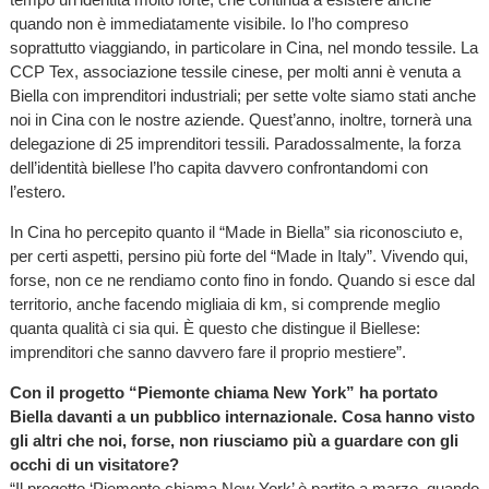
quando non è immediatamente visibile. Io l’ho compreso
soprattutto viaggiando, in particolare in Cina, nel mondo tessile. La
CCP Tex, associazione tessile cinese, per molti anni è venuta a
Biella con imprenditori industriali; per sette volte siamo stati anche
noi in Cina con le nostre aziende. Quest’anno, inoltre, tornerà una
delegazione di 25 imprenditori tessili. Paradossalmente, la forza
dell’identità biellese l’ho capita davvero confrontandomi con
l’estero.
In Cina ho percepito quanto il “Made in Biella” sia riconosciuto e,
per certi aspetti, persino più forte del “Made in Italy”. Vivendo qui,
forse, non ce ne rendiamo conto fino in fondo. Quando si esce dal
territorio, anche facendo migliaia di km, si comprende meglio
quanta qualità ci sia qui. È questo che distingue il Biellese:
imprenditori che sanno davvero fare il proprio mestiere”.
Con il progetto “Piemonte chiama New York” ha portato
Biella davanti a un pubblico internazionale. Cosa hanno visto
gli altri che noi, forse, non riusciamo più a guardare con gli
occhi di un visitatore?
“Il progetto ‘Piemonte chiama New York’ è partito a marzo, quando