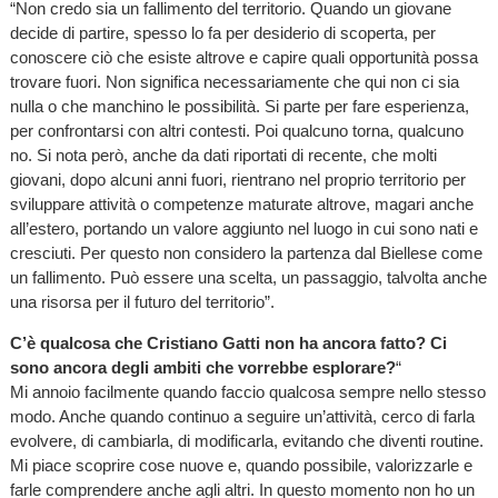
“Non credo sia un fallimento del territorio. Quando un giovane
decide di partire, spesso lo fa per desiderio di scoperta, per
conoscere ciò che esiste altrove e capire quali opportunità possa
trovare fuori. Non significa necessariamente che qui non ci sia
nulla o che manchino le possibilità. Si parte per fare esperienza,
per confrontarsi con altri contesti. Poi qualcuno torna, qualcuno
no. Si nota però, anche da dati riportati di recente, che molti
giovani, dopo alcuni anni fuori, rientrano nel proprio territorio per
sviluppare attività o competenze maturate altrove, magari anche
all’estero, portando un valore aggiunto nel luogo in cui sono nati e
cresciuti. Per questo non considero la partenza dal Biellese come
un fallimento. Può essere una scelta, un passaggio, talvolta anche
una risorsa per il futuro del territorio”.
C’è qualcosa che Cristiano Gatti non ha ancora fatto? Ci
sono ancora degli ambiti che vorrebbe esplorare?
“
Mi annoio facilmente quando faccio qualcosa sempre nello stesso
modo. Anche quando continuo a seguire un’attività, cerco di farla
evolvere, di cambiarla, di modificarla, evitando che diventi routine.
Mi piace scoprire cose nuove e, quando possibile, valorizzarle e
farle comprendere anche agli altri. In questo momento non ho un