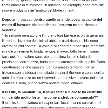
l’artigianalità in televisione: in autunno, ad esempio, sono previste
nuove produzioni nell’ambito del Made in Italy”.
Dopo anni passati dentro quelle aziende, cosa ha capito del
modo di lavorare biellese che dall’esterno non si riesce a
vedere?
“Ho sempre pensato che l’imprenditore biellese e, più in generale,
il modo di lavorare dei biellesi abbiano tratti riconoscibili: sono
diversi da altri contesti. A volte ci si sofferma molto sulla mentalità,
ma c’è un elemento fondamentale: il lavoro fatto bene. Il saper
fare, qui, è un valore concreto. La cultura locale è fatta di
precisione, correttezza, buon gusto e attenzione alla qualità. Sono
caratteristiche che spesso, fuori da questo territorio, non si
trovano con la stessa intensità.Io tifo per il Biellese e continuerò a
farlo. La differenza tra un imprenditore che vive e lavora qui e altri
contesti si nota, anche senza andare molto lontano”.
Il tessile, la manifattura, il saper fare: il Biellese ha costruito
un’identità molto forte, ma come andrebbe comunicata?“
Il tessile, la manifattura e il saper fare locale hanno costruito nel
tempo un’identità molto forte, che continua a esistere anche