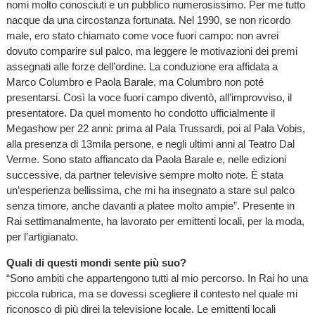
nomi molto conosciuti e un pubblico numerosissimo. Per me tutto
nacque da una circostanza fortunata. Nel 1990, se non ricordo
male, ero stato chiamato come voce fuori campo: non avrei
dovuto comparire sul palco, ma leggere le motivazioni dei premi
assegnati alle forze dell’ordine. La conduzione era affidata a
Marco Columbro e Paola Barale, ma Columbro non poté
presentarsi. Così la voce fuori campo diventò, all’improvviso, il
presentatore. Da quel momento ho condotto ufficialmente il
Megashow per 22 anni: prima al Pala Trussardi, poi al Pala Vobis,
alla presenza di 13mila persone, e negli ultimi anni al Teatro Dal
Verme. Sono stato affiancato da Paola Barale e, nelle edizioni
successive, da partner televisive sempre molto note. È stata
un’esperienza bellissima, che mi ha insegnato a stare sul palco
senza timore, anche davanti a platee molto ampie”. Presente in
Rai settimanalmente, ha lavorato per emittenti locali, per la moda,
per l’artigianato.
Quali di questi mondi sente più suo?
“Sono ambiti che appartengono tutti al mio percorso. In Rai ho una
piccola rubrica, ma se dovessi scegliere il contesto nel quale mi
riconosco di più direi la televisione locale. Le emittenti locali