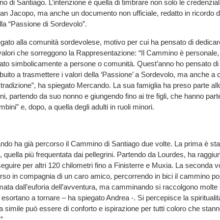
di Santiago. L’intenzione è quella di timbrare non solo le credenziali 
San Jacopo, ma anche un documento non ufficiale, redatto in ricordo d
alla “Passione di Sordevolo”.
gato alla comunità sordevolese, motivo per cui ha pensato di dedicare
 valori che sorreggono la Rappresentazione: “Il Cammino è personale,
ato simbolicamente a persone o comunità. Quest’anno ho pensato di d
buito a trasmettere i valori della ‘Passione’ a Sordevolo, ma anche a 
tradizione”, ha spiegato Mercando. La sua famiglia ha preso parte all
i, partendo da suo nonno e giungendo fino ai tre figli, che hanno parte
ini” e, dopo, a quella degli adulti in ruoli minori.
do ha già percorso il Cammino di Santiago due volte. La prima è stat
, quella più frequentata dai pellegrini. Partendo da Lourdes, ha raggiu
guire per altri 120 chilometri fino a Finisterre e Muxia. La seconda vo
rso in compagnia di un caro amico, percorrendo in bici il cammino po
mata dall’euforia dell’avventura, ma camminando si raccolgono molte
i esortano a tornare – ha spiegato Andrea -. Si percepisce la spiritual
 simile può essere di conforto e ispirazione per tutti coloro che stann
”.