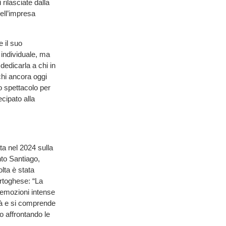
rilasciate dalla
ell’impresa
 il suo
 individuale, ma
edicarla a chi in
chi ancora oggi
o spettacolo per
cipato alla
a nel 2024 sulla
nto Santiago,
lta è stata
rtoghese: “La
 emozioni intense
ità e si comprende
o affrontando le