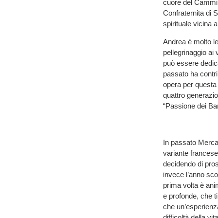
cuore del Cammino 
Confraternita di 
spirituale vicina 
Andrea è molto le
pellegrinaggio ai
può essere dedic
passato ha contri
opera per questa 
quattro generazion
“Passione dei Bamb
In passato Mercan
variante francese
decidendo di prose
invece l’anno sco
prima volta è ani
e profonde, che t
che un’esperienza
difficoltà della vita