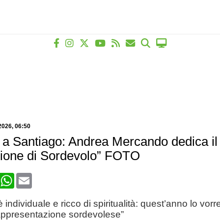
2026
, 06:50
a Santiago: Andrea Mercando dedica 
sione di Sordevolo” FOTO
book
X
WhatsApp
Email
individuale e ricco di spiritualità: quest’anno lo vorr
rappresentazione sordevolese”