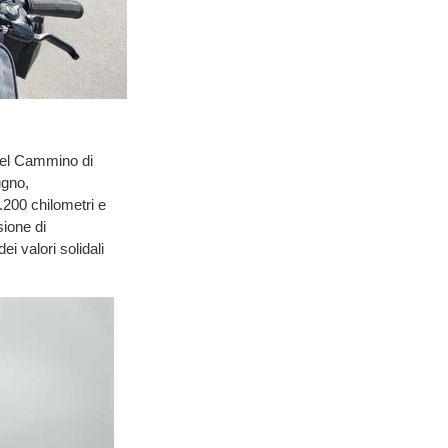
 del Cammino di
ugno,
2.200 chilometri e
sione di
i valori solidali