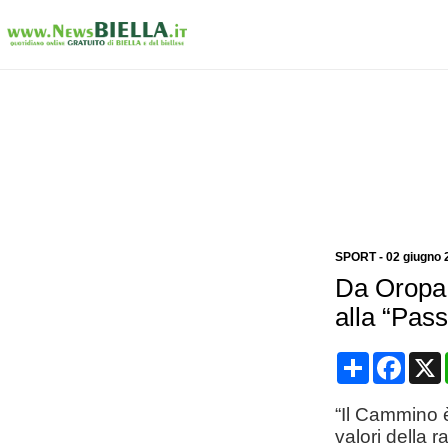
SPORT
-
02 giugno 
Da Oropa 
alla “Pas
Condividi
Face
“Il Cammino è 
valori della 