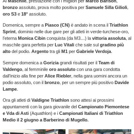
Al
Maschile
, prestazione con i migliori per
Marco Barison
,
bronzo
assoluto, prova molto positiva per
Samuele Silla Gilioli
,
oro S3
e
18°
assoluto.
Domenica, sempre a
Piasco (CN)
è andato in scena il
Triathlon
Sprint
, dominio nelle due gare per gli atleti in verde-turchese-oro,
l’eterna
Monica Cibin
conquista (da M3…) la
vittoria assoluta
, al
maschile gara perfetta per
Luc Vitali
che sale sul
gradino più
alto
del podio.
Argento
tra gli
M1
per
Gabriele Verdoja
.
Sempre domenica a
Gorizia
grandi risultati per il
Team di
Valdengo
, al femminile
oro assoluto
con una gara condotta
dall’inizio alla fine per
Alice Riebler
, nella gara uomini ancora un
podio assoluto, con il
bronzo
, per un sempre più positivo
Davide
Lampe
.
Ora gli atleti di
Valdigne Triathlon
sono attesi ai prossimi
appuntamenti con la gara giovanile del
Campionato Piemontese
e Vda di Asti
(Aquathlon) e i
Campionati Italiani di Triathlon
Medio il 2 giugno a Barberino di Mugello.