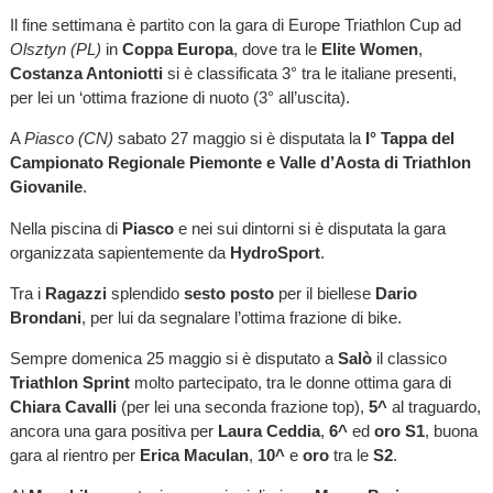
Il fine settimana è partito con la gara di Europe Triathlon Cup ad
Olsztyn (PL)
in
Coppa Europa
, dove tra le
Elite Women
,
Costanza Antoniotti
si è classificata 3° tra le italiane presenti,
per lei un ‘ottima frazione di nuoto (3° all’uscita).
A
Piasco (CN)
sabato 27 maggio si è disputata la
I° Tappa del
Campionato Regionale Piemonte e Valle d’Aosta di Triathlon
Giovanile
.
Nella piscina di
Piasco
e nei sui dintorni si è disputata la gara
organizzata sapientemente da
HydroSport
.
Tra i
Ragazzi
splendido
sesto posto
per il biellese
Dario
Brondani
, per lui da segnalare l’ottima frazione di bike.
Sempre domenica 25 maggio si è disputato a
Salò
il classico
Triathlon Sprint
molto partecipato, tra le donne ottima gara di
Chiara Cavalli
(per lei una seconda frazione top),
5^
al traguardo,
ancora una gara positiva per
Laura Ceddia
,
6^
ed
oro S1
, buona
gara al rientro per
Erica Maculan
,
10^
e
oro
tra le
S2
.