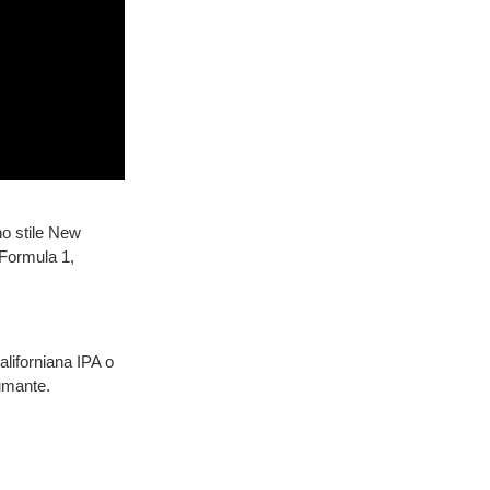
no stile New
 Formula 1,
aliforniana IPA o
fumante.