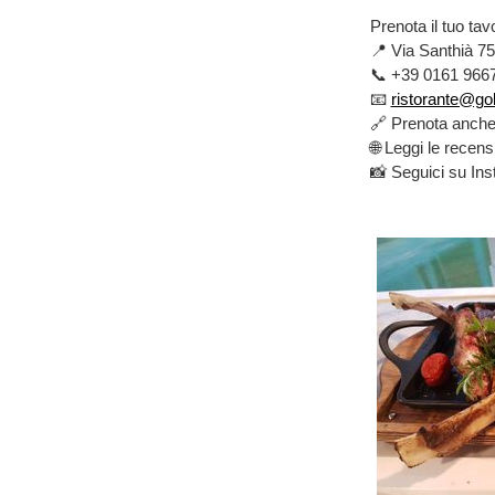
Prenota il tuo tav
📍 Via Santhià 75
📞 +39 0161 966
📧
ristorante@gol
🔗 Prenota anch
🌐 Leggi le recens
📸 Seguici su Inst