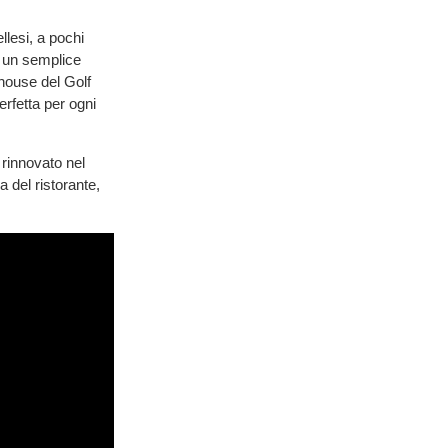
llesi, a pochi
i un semplice
 house del Golf
rfetta per ogni
rinnovato nel
 del ristorante,