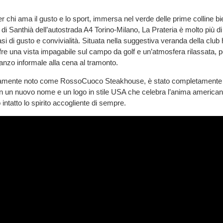
 chi ama il gusto e lo sport, immersa nel verde delle prime colline bie
 di Santhià dell’autostrada A4 Torino-Milano, La Prateria è molto più d
asi di gusto e convivialità. Situata nella suggestiva veranda della club
fre una vista impagabile sul campo da golf e un’atmosfera rilassata, pe
anzo informale alla cena al tramonto.
nariamente noto come RossoCuoco Steakhouse, è stato completamente 
 un nuovo nome e un logo in stile USA che celebra l’anima americana
ntatto lo spirito accogliente di sempre.