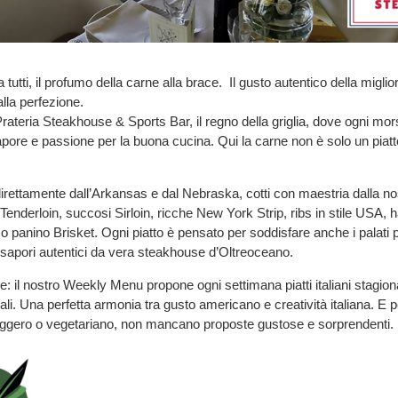
 tutti, il profumo della carne alla brace. Il gusto autentico della miglio
lla perfezione.
ateria Steakhouse & Sports Bar, il regno della griglia, dove ogni mo
sapore e passione per la buona cucina. Qui la carne non è solo un piatt
 direttamente dall’Arkansas e dal Nebraska, cotti con maestria dalla no
o Tenderloin, succosi Sirloin, ricche New York Strip, ribs in stile USA,
o panino Brisket. Ogni piatto è pensato per soddisfare anche i palati p
 sapori autentici da vera steakhouse d’Oltreoceano.
: il nostro Weekly Menu propone ogni settimana piatti italiani stagiona
li. Una perfetta armonia tra gusto americano e creatività italiana. E p
leggero o vegetariano, non mancano proposte gustose e sorprendenti.