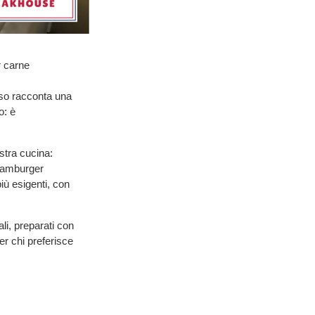
r carne
rso racconta una
o: è
stra cucina:
 hamburger
iù esigenti, con
li, preparati con
er chi preferisce