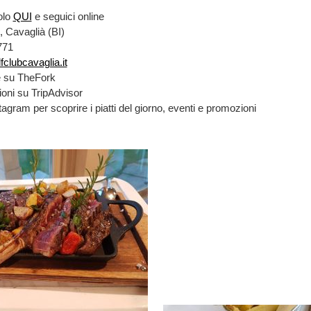
olo
QUI
e seguici online
, Cavaglià (BI)
771
fclubcavaglia.it
e su TheFork
ioni su TripAdvisor
agram per scoprire i piatti del giorno, eventi e promozioni