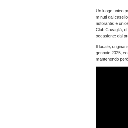
Un luogo unico per
minuti dal casello
ristorante: è un’o
Club Cavaglià, of
occasione: dal pr
Il locale, origi
gennaio 2025, con
mantenendo però i