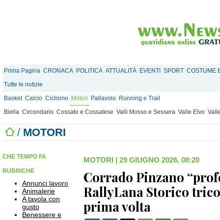
Prima Pagina
CRONACA
POLITICA
ATTUALITÀ
EVENTI
SPORT
COSTUME E
Tutte le notizie
Basket
Calcio
Ciclismo
Motori
Pallavolo
Running e Trail
Biella
Circondario
Cossato e Cossatese
Valli Mosso e Sessera
Valle Elvo
Vall
/
MOTORI
CHE TEMPO FA
MOTORI
|
29 GIUGNO 2026, 08:20
RUBRICHE
Corrado Pinzano “profet
Annunci lavoro
RallyLana Storico trico
Animalerie
A tavola con
prima volta
gusto
Benessere e