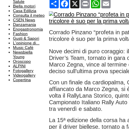
Condividi
Facebook
X
Print
WhatsApp
Email
Salute
Biella motori
Casa Edilizia
Consulta il meteo
CSEN News
Danzamania
Enogastronomia
Corrado Pinzano “profeta in patr
Fashion
tricolore è suo per la prima vol
Gusti & Sapori
L'opinione di...
Music Cafè
Nove decimi di puro coraggio: il
Newsbiella
Young
Driver’s Team, tornato in gara c
Oroscopo
Marco Zegna, vince al termine 
ALPINI
deciso sull’ultima prova special
Fotogallery
Videogallery
Copertina
Con un finale da cardiopalma, 
affiancato da Marco Zegna, si è
volta il RallyLana Storico, qui
Campionato Italiano Rally Auto
tra venerdì e sabato.
La 15ª edizione della corsa ha
per il driver biellese, tornato a 