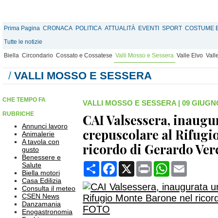
Prima Pagina
CRONACA
POLITICA
ATTUALITÀ
EVENTI
SPORT
COSTUME E
Tutte le notizie
Biella
Circondario
Cossato e Cossatese
Valli Mosso e Sessera
Valle Elvo
Vall
/
VALLI MOSSO E SESSERA
CHE TEMPO FA
VALLI MOSSO E SESSERA
|
09 GIUGNO
RUBRICHE
CAI Valsessera, inaugu
Annunci lavoro
crepuscolare al Rifugi
Animalerie
A tavola con
ricordo di Gerardo Ve
gusto
Benessere e
Condividi
Facebook
X
Print
WhatsApp
Email
Salute
Biella motori
Casa Edilizia
Consulta il meteo
CSEN News
Danzamania
Enogastronomia