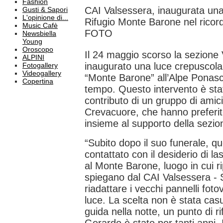
Fashion
CAI Valsessera, inaugurata una
Gusti & Sapori
L'opinione di...
Rifugio Monte Barone nel ricor
Music Cafè
FOTO
Newsbiella
Young
Oroscopo
Il 24 maggio scorso la sezione
ALPINI
inaugurato una luce crepuscolar
Fotogallery
Videogallery
“Monte Barone” all’Alpe Ponasc
Copertina
tempo. Questo intervento è stat
contributo di un gruppo di amici
Crevacuore, che hanno preferit
insieme al supporto della sezi
“Subito dopo il suo funerale, 
contattato con il desiderio di l
al Monte Barone, luogo in cui r
spiegano dal CAI Valsessera - S
riadattare i vecchi pannelli foto
luce. La scelta non è stata cas
guida nella notte, un punto di 