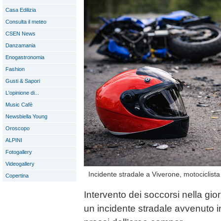
Casa Edilizia
Consulta il meteo
CSEN News
Danzamania
Enogastronomia
Fashion
Gusti & Sapori
L'opinione di...
Music Cafè
Newsbiella Young
Oroscopo
ALPINI
Fotogallery
Videogallery
Incidente stradale a Viverone, motociclist
Copertina
Intervento dei soccorsi nella gior
un incidente stradale avvenuto in