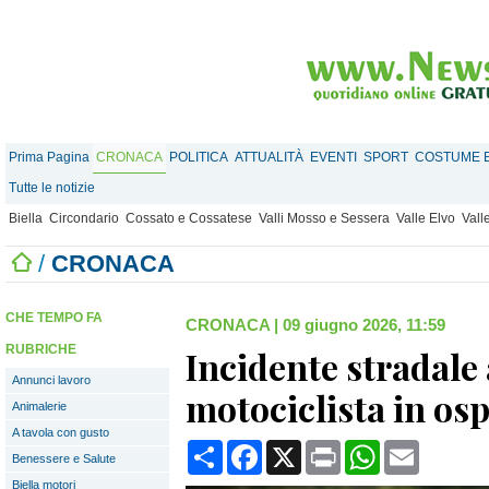
Prima Pagina
CRONACA
POLITICA
ATTUALITÀ
EVENTI
SPORT
COSTUME E
Tutte le notizie
Biella
Circondario
Cossato e Cossatese
Valli Mosso e Sessera
Valle Elvo
Vall
/
CRONACA
CHE TEMPO FA
CRONACA
|
09 giugno 2026, 11:59
RUBRICHE
Incidente stradale
Annunci lavoro
motociclista in os
Animalerie
A tavola con gusto
Condividi
Facebook
X
Print
WhatsApp
Email
Benessere e Salute
Biella motori