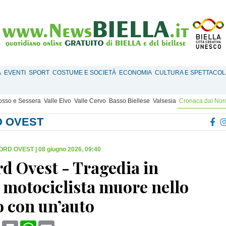
À
EVENTI
SPORT
COSTUME E SOCIETÀ
ECONOMIA
CULTURA E SPETTACOL
Mosso e Sessera
Valle Elvo
Valle Cervo
Basso Biellese
Valsesia
Cronaca dal Nor
D OVEST
ORD OVEST
|
08 giugno 2026, 09:40
d Ovest - Tragedia in
 motociclista muore nello
o con un’auto
book
X
Print
WhatsApp
Email