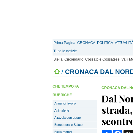
Prima Pagina
CRONACA
POLITICA
ATTUALIT
Tutte le notizie
Biella
Circondario
Cossato e Cossatese
Valli 
/
CRONACA DAL NOR
CHE TEMPO FA
CRONACA DAL N
Dal Nor
RUBRICHE
Annunci lavoro
strada,
Animalerie
scontr
A tavola con gusto
Benessere e Salute
Condividi
Face
Biella motori