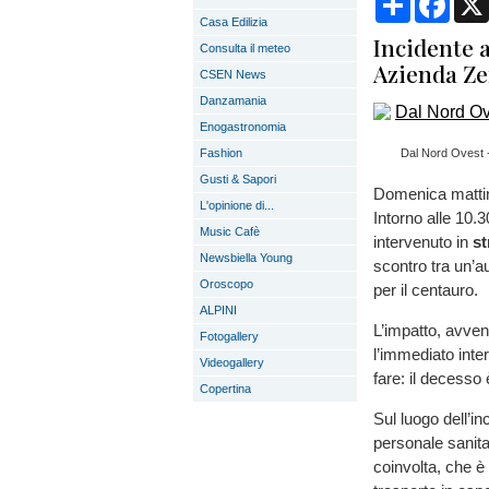
Casa Edilizia
Incidente a 
Consulta il meteo
Azienda Ze
CSEN News
Danzamania
Enogastronomia
Fashion
Dal Nord Ovest - 
Gusti & Sapori
Domenica mattina
L'opinione di...
Intorno alle 10.30
Music Cafè
intervenuto in
st
Newsbiella Young
scontro tra un’a
Oroscopo
per il centauro.
ALPINI
L’impatto, avven
Fotogallery
l’immediato inter
Videogallery
fare: il decesso 
Copertina
Sul luogo dell’i
personale sanita
coinvolta, che è