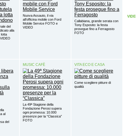
Nuova Assauto, il via
VIDE
all’officina mobile con Ford
Callabiana, grande serata con
Mobile Service FOTO e
Tony Esposito: la festa
nale del
VIDEO
prosegue fino a Ferragosto
dicato alla
FOTO
 lotta
o VIDEO
MUSIC CAFÈ
VITA ECO E CASA
Come scegliere pitture di
qualità
La 49ª Stagione della
Fondazione Perosi supera
ella
ogni promessa: 10.000
a al
presenze per la “Classica”
FOTO
sa del