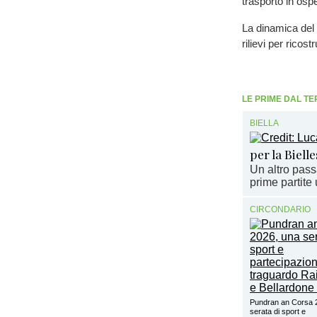
trasporto in osp
La dinamica del s
rilievi per ricos
LE PRIME DAL TE
BIELLA
per la Biell
Un altro pass
prime partite u
CIRCONDARIO
Pundran an Corsa 
serata di sport e