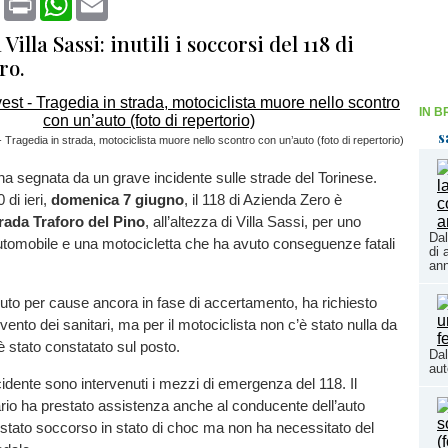
Villa Sassi: inutili i soccorsi del 118 di
ro.
IN B
s
Tragedia in strada, motociclista muore nello scontro con un’auto (foto di repertorio)
 segnata da un grave incidente sulle strade del Torinese.
 di ieri,
domenica 7 giugno
, il 118 di Azienda Zero è
rada Traforo del Pino
, all’altezza di Villa Sassi, per uno
Dal
utomobile e una motocicletta che ha avuto conseguenze fatali
di 
ann
uto per cause ancora in fase di accertamento, ha richiesto
vento dei sanitari, ma per il motociclista non c’è stato nulla da
è stato constatato sul posto.
Dal
aut
ncidente sono intervenuti i mezzi di emergenza del 118. Il
rio ha prestato assistenza anche al conducente dell’auto
 stato soccorso in stato di choc ma non ha necessitato del