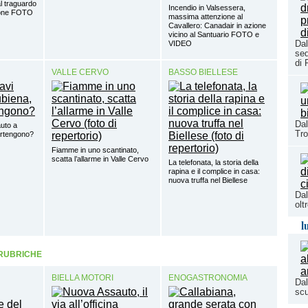
al traguardo
Incendio in Valsessera,
done FOTO
massima attenzione al
Cavallero: Canadair in azione
vicino al Santuario FOTO e
Dal
VIDEO
seq
di 
VALLE CERVO
BASSO BIELLESE
Dal
auto a
Tro
artengono?
Fiamme in uno scantinato,
scatta l’allarme in Valle Cervo
La telefonata, la storia della
rapina e il complice in casa:
nuova truffa nel Biellese
Dal
olt
l
 RUBRICHE
BIELLA MOTORI
ENOGASTRONOMIA
Dal
scu