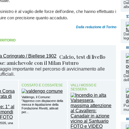
edale.
Dal
alb
inistro è al vaglio delle forze dell’ordine, che hanno effettuato i
g
truire con precisione quanto accaduto.
Dalla redazione di Torino
Dal
leg
RRITORIO
m
Calcio, test di livello
ese: amichevole con il Milan Futuro
aggio importante nel percorso di avvicinamento alle
fficiali.
Dal
del
COSSATO E COSSATESE
VALLI MOSSO E
SESSERA
Valdengo, il Comune:
"Appreso con dispiacere della
messa in liquidazione della
Pun
Fondazione Rivetti, attivati
muo
per...
m
2026, una