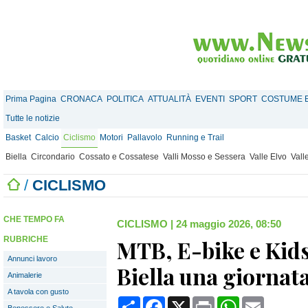
Prima Pagina
CRONACA
POLITICA
ATTUALITÀ
EVENTI
SPORT
COSTUME E
Tutte le notizie
Basket
Calcio
Ciclismo
Motori
Pallavolo
Running e Trail
Biella
Circondario
Cossato e Cossatese
Valli Mosso e Sessera
Valle Elvo
Vall
/
CICLISMO
CHE TEMPO FA
CICLISMO
|
24 maggio 2026, 08:50
RUBRICHE
MTB, E-bike e Kids
Annunci lavoro
Biella una giornata
Animalerie
A tavola con gusto
Condividi
Facebook
X
Print
WhatsApp
Email