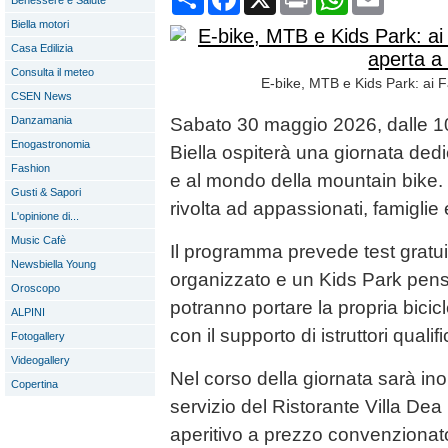
Benessere e Salute
Biella motori
Casa Edilizia
Consulta il meteo
E-bike, MTB e Kids Park: ai Fa
CSEN News
Danzamania
Sabato 30 maggio 2026, dalle 10 
Enogastronomia
Biella ospiterà una giornata dedic
Fashion
e al mondo della mountain bike. L’
Gusti & Sapori
rivolta ad appassionati, famiglie 
L'opinione di...
Music Cafè
Il programma prevede test gratui
Newsbiella Young
organizzato e un Kids Park pensa
Oroscopo
potranno portare la propria bicicle
ALPINI
con il supporto di istruttori qualifi
Fotogallery
Videogallery
Nel corso della giornata sarà inol
Copertina
servizio del Ristorante Villa Dea
aperitivo a prezzo convenzionat