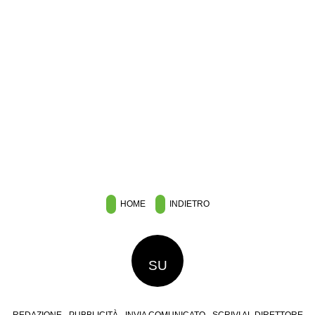
HOME
INDIETRO
SU
REDAZIONE
PUBBLICITÀ
INVIA COMUNICATO
SCRIVI AL DIRETTORE