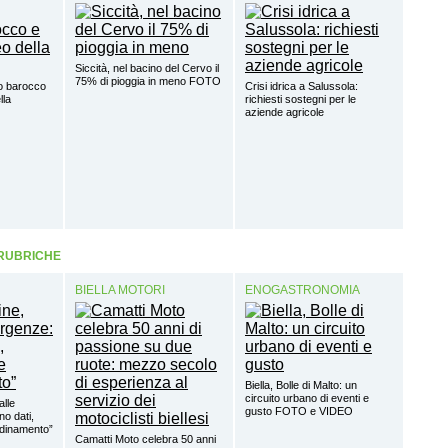
Siccità, nel bacino del Cervo il
75% di pioggia in meno FOTO
o barocco
Crisi idrica a Salussola:
lla
richiesti sostegni per le
aziende agricole
 RUBRICHE
BIELLA MOTORI
ENOGASTRONOMIA
Biella, Bolle di Malto: un
circuito urbano di eventi e
alle
gusto FOTO e VIDEO
o dati,
rdinamento”
Camatti Moto celebra 50 anni