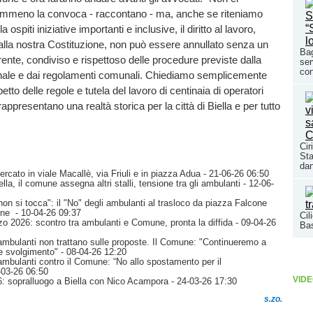
mmeno la convoca - raccontano - ma, anche se riteniamo
a ospiti iniziative importanti e inclusive, il diritto al lavoro,
lla nostra Costituzione, non può essere annullato senza un
Bag
ente, condiviso e rispettoso delle procedure previste dalla
ser
co
nale e dai regolamenti comunali. Chiediamo semplicemente
etto delle regole e tutela del lavoro di centinaia di operatori
ppresentano una realtà storica per la città di Biella e per tutto
Cir
Sta
dan
rcato in viale Macallè, via Friuli e in piazza Adua
- 21-06-26 06:50
la, il comune assegna altri stalli, tensione tra gli ambulanti
- 12-06-
on si tocca": il "No" degli ambulanti al trasloco da piazza Falcone
one
- 10-04-26 09:37
Cil
zo 2026: scontro tra ambulanti e Comune, pronta la diffida
- 09-04-26
Ba
ambulanti non trattano sulle proposte. Il Comune: "Continueremo a
re svolgimento"
- 08-04-26 12:20
mbulanti contro il Comune: “No allo spostamento per il
-03-26 06:50
VIDE
: sopralluogo a Biella con Nico Acampora
- 24-03-26 17:30
s.zo.