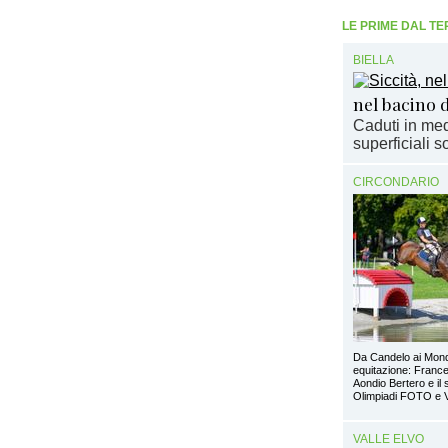
LE PRIME DAL TE
BIELLA
nel bacino 
Caduti in med
superficiali so
CIRCONDARIO
Da Candelo ai Mondi
equitazione: Franc
Aondio Bertero e il 
Olimpiadi FOTO e
VALLE ELVO