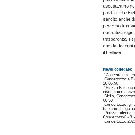
aspettavamo ne
positivo che Biell
sancito anche da
percorso traspar
normativa regio
trasparenza, risp
che da decenni ra
il biellese".
News collegate:
"Concertozzo", me
Concertozzo a Biel
26 06:50
"Piazza Falcone n
diventa una canz
Biella, Concertoz
06:50
Concertozzo, gli 
tutelarne il regola
Piazza Falcone, a
Concertozzo”
- 31
Concertozzo 2026