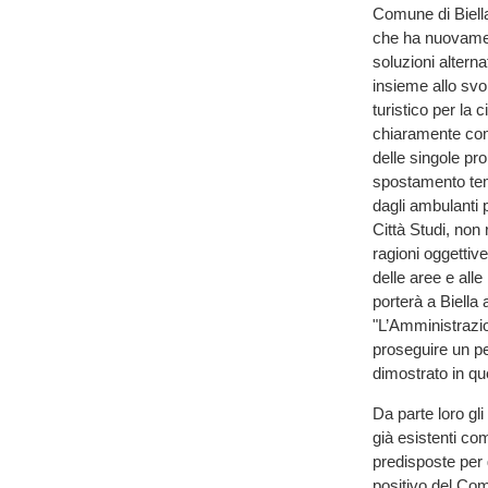
Comune di Biella
che ha nuovamen
soluzioni alterna
insieme allo svo
turistico per la 
chiaramente come
delle singole pro
spostamento temp
dagli ambulanti 
Città Studi, non
ragioni oggettive
delle aree e all
porterà a Biella 
"L’Amministrazi
proseguire un pe
dimostrato in qu
Da parte loro gl
già esistenti com
predisposte per 
positivo del Com