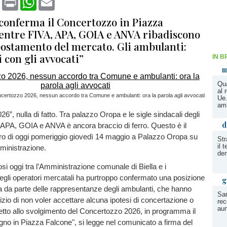
conferma il Concertozzo in Piazza
entre FIVA, APA, GOIA e ANVA ribadiscono
spostamento del mercato. Gli ambulanti:
 con gli avvocati”
IN B
m
Qua
al 
certozzo 2026, nessun accordo tra Comune e ambulanti: ora la parola agli avvocati
Ue.
amb
6”, nulla di fatto. Tra palazzo Oropa e le sigle sindacali degli
d
 APA, GOIA e ANVA è ancora braccio di ferro. Questo è il
tro di oggi pomeriggio giovedì 14 maggio a Palazzo Oropa su
Str
il 
ministrazione.
de
osi oggi tra l’Amministrazione comunale di Biella e i
egli operatori mercatali ha purtroppo confermato una posizione
g
ra da parte delle rappresentanze degli ambulanti, che hanno
San
’inizio di non voler accettare alcuna ipotesi di concertazione o
rec
aum
etto allo svolgimento del Concertozzo 2026, in programma il
no in Piazza Falcone", si legge nel comunicato a firma del