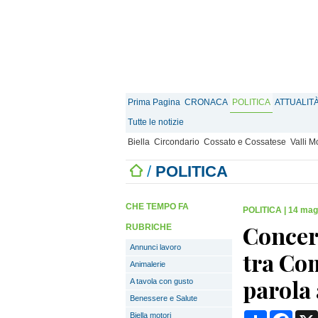
Prima Pagina
CRONACA
POLITICA
ATTUALIT
Tutte le notizie
Biella
Circondario
Cossato e Cossatese
Valli 
/
POLITICA
CHE TEMPO FA
POLITICA
|
14 mag
Concer
RUBRICHE
Annunci lavoro
tra Co
Animalerie
parola 
A tavola con gusto
Benessere e Salute
Condividi
Face
Biella motori