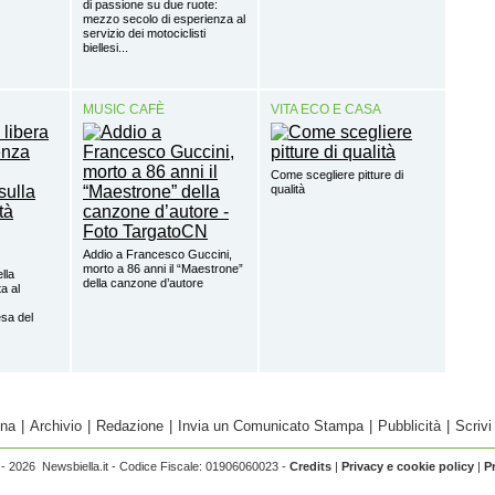
di passione su due ruote:
mezzo secolo di esperienza al
servizio dei motociclisti
biellesi...
MUSIC CAFÈ
VITA ECO E CASA
Come scegliere pitture di
qualità
Addio a Francesco Guccini,
morto a 86 anni il “Maestrone”
ella
della canzone d’autore
a al
sa del
ina
|
Archivio
|
Redazione
|
Invia un Comunicato Stampa
|
Pubblicità
|
Scrivi
- 2026 Newsbiella.it - Codice Fiscale: 01906060023 -
Credits
|
Privacy e cookie policy
|
P