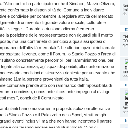
. "All’incontro ha partecipato anche il Sindaco, Marzio Olivero,
Nat
te confermato la disponibilità del Comune a individuare
Ita
da 
tive e condivise per consentire la regolare attività del mercato
lgimento di un evento di grande valore sociale, culturale e
m
città - si egge - Durante la riunione odierna è emerso
 la posizione delle rappresentanze non riguardi più il merito
Chi
“90
poste, ma una contrarietà di principio a qualsiasi ipotesi di
gio
oraneo dell’attività mercatale". Le ulteriori opzioni richiamate
per ospitare l'evento, come il Forum, lo Stadio Pozzo o l’area di
 risultano concretamente percorribili per l'amministrazione, per
 legate alla capienza, agli spazi disponibili, alla conformazione
Ene
e necessarie condizioni di sicurezza richieste per un evento che
ope
almeno 11mila persone provenienti da tutta Italia.
m
one comunale prende atto con rammarico dell’impossibilità di
rcorso condiviso, nonostante il costante impegno al dialogo
esti mesi", conclude il Comunicato.
Amb
i ambulanti hanno nuovamente proposto soluzioni alternative
per
e lo Stadio Pozzo o il Palazzetto dello Sport, strutture già
l
grandi eventi inclusivi, ma che non hanno incontrato il parere
une e ora faranno andare avanti gli avvocati. "Non ci