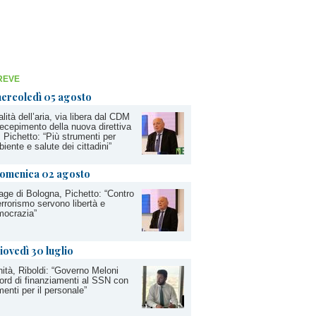
REVE
ercoledì 05 agosto
lità dell’aria, via libera dal CDM
recepimento della nuova direttiva
 Pichetto: “Più strumenti per
iente e salute dei cittadini”
omenica 02 agosto
age di Bologna, Pichetto: “Contro
terrorismo servono libertà e
mocrazia”
iovedì 30 luglio
ità, Riboldi: “Governo Meloni
ord di finanziamenti al SSN con
enti per il personale”