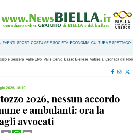
À
EVENTI
SPORT
COSTUME E SOCIETÀ
ECONOMIA
CULTURA E SPETTACOL
Mosso e Sessera
Valle Elvo
Valle Cervo
Basso Biellese
Valsesia
Cronaca dal Nor
gio 2026, 18:10
tozzo 2026, nessun accordo
mune e ambulanti: ora la
agli avvocati
book
X
Print
WhatsApp
Email