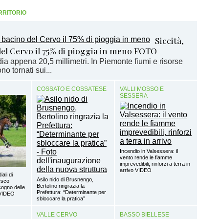
RRITORIO
Siccità,
del Cervo il 75% di pioggia in meno FOTO
ia appena 20,5 millimetri. In Piemonte fiumi e risorse
no tornati sui...
COSSATO E COSSATESE
VALLI MOSSO E
SESSERA
Incendio in Valsessera: il
vento rende le fiamme
imprevedibili, rinforzi a terra in
arrivo VIDEO
ali di
Asilo nido di Brusnengo,
esco
Bertolino ringrazia la
sogno delle
Prefettura: “Determinante per
 VIDEO
sbloccare la pratica”
VALLE CERVO
BASSO BIELLESE