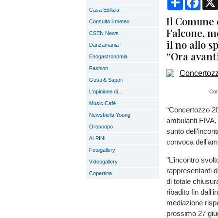
Casa Edilizia
Il Comune 
Consulta il meteo
Falcone, m
CSEN News
il no allo 
Danzamania
“Ora avanti
Enogastronomia
Fashion
Gusti & Sapori
L'opinione di...
Con
Music Cafè
“Concertozzo 202
Newsbiella Young
ambulanti FIVA,
Oroscopo
sunto dell'incon
ALPINI
convoca dell'am
Fotogallery
"L’incontro svolt
Videogallery
rappresentanti d
Copertina
di totale chiusu
ribadito fin dall
mediazione risp
prossimo 27 giug