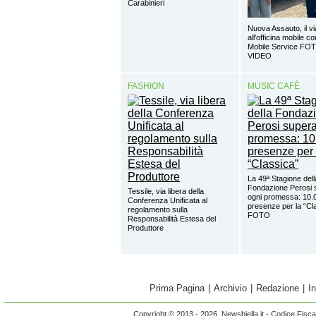
Carabinieri
Nuova Assauto, il vi
all’officina mobile c
Mobile Service FO
VIDEO
FASHION
MUSIC CAFÈ
La 49ª Stagione dell
Fondazione Perosi 
Tessile, via libera della
ogni promessa: 10.
Conferenza Unificata al
presenze per la “Cl
regolamento sulla
FOTO
Responsabilità Estesa del
Produttore
Prima Pagina
|
Archivio
|
Redazione
|
I
Copyright © 2013 - 2026 Newsbiella.it - Codice Fisc