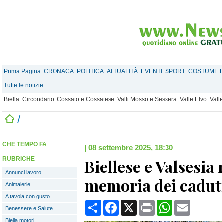
Prima Pagina
CRONACA
POLITICA
ATTUALITÀ
EVENTI
SPORT
COSTUME E
Tutte le notizie
Biella
Circondario
Cossato e Cossatese
Valli Mosso e Sessera
Valle Elvo
Vall
/
CHE TEMPO FA
|
08 settembre 2025, 18:30
RUBRICHE
Biellese e Valsesia 
Annunci lavoro
memoria dei caduti
Animalerie
A tavola con gusto
Condividi
Facebook
X
Print
WhatsApp
Email
Benessere e Salute
Biella motori