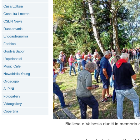
Casa Edilizia
Consulta il meteo
CSEN News
Danzamania
Enogastronomia
Fashion
Gusti & Sapori
L'opinione di...
Music Cafè
Newsbiella Young
Oroscopo
ALPINI
Fotogallery
Videogallery
Copertina
Biellese e Valsesia riuniti in memoria 