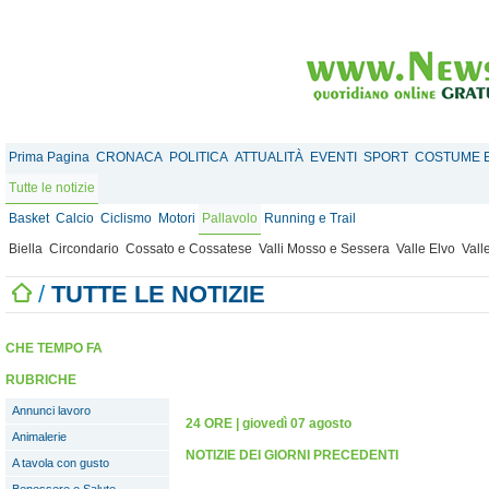
Prima Pagina
CRONACA
POLITICA
ATTUALITÀ
EVENTI
SPORT
COSTUME E
Tutte le notizie
Basket
Calcio
Ciclismo
Motori
Pallavolo
Running e Trail
Biella
Circondario
Cossato e Cossatese
Valli Mosso e Sessera
Valle Elvo
Vall
/
TUTTE LE NOTIZIE
CHE TEMPO FA
RUBRICHE
Annunci lavoro
24 ORE
|
giovedì 07 agosto
Animalerie
NOTIZIE DEI GIORNI PRECEDENTI
A tavola con gusto