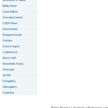
Benessere e Salute
Biella motori
Casa Edilizia
Consulta il meteo
CSEN News
Danzamania
Enogastronomia
Fashion
Gusti & Sapori
L'opinione di...
Music Cafè
Newsbiella Young
Oroscopo
ALPINI
Fotogallery
Videogallery
Copertina
Prima Pagina
|
Archivio
|
Redazione
|
I