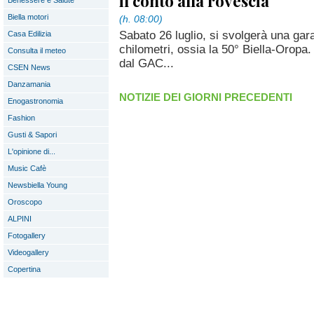
il conto alla rovescia
Benessere e Salute
Biella motori
(h. 08:00)
Sabato 26 luglio, si svolgerà una gara
Casa Edilizia
chilometri, ossia la 50° Biella-Oropa.
Consulta il meteo
dal GAC...
CSEN News
Danzamania
NOTIZIE DEI GIORNI PRECEDENTI
Enogastronomia
Fashion
Gusti & Sapori
L'opinione di...
Music Cafè
Newsbiella Young
Oroscopo
ALPINI
Fotogallery
Videogallery
Copertina