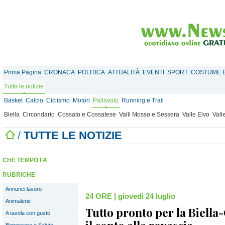
Prima Pagina
CRONACA
POLITICA
ATTUALITÀ
EVENTI
SPORT
COSTUME E
Tutte le notizie
Basket
Calcio
Ciclismo
Motori
Pallavolo
Running e Trail
Biella
Circondario
Cossato e Cossatese
Valli Mosso e Sessera
Valle Elvo
Vall
/
TUTTE LE NOTIZIE
CHE TEMPO FA
RUBRICHE
Annunci lavoro
24 ORE
|
giovedì 24 luglio
Animalerie
Tutto pronto per la Biella
A tavola con gusto