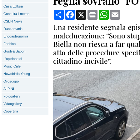
regna sovrano” F
Casa Edilizia
Condividi
Facebook
X
Print
WhatsApp
Email
Consulta il meteo
CSEN News
Una residente segnala epis
Danzamania
maleducazione: “Sono stup
Enogastronomia
Biella non riesca a far qu
Fashion
atto delle procedure speci
Gusti & Sapori
cittadino incivile”.
L'opinione di...
Music Cafè
Newsbiella Young
Oroscopo
ALPINI
Fotogallery
Videogallery
Copertina