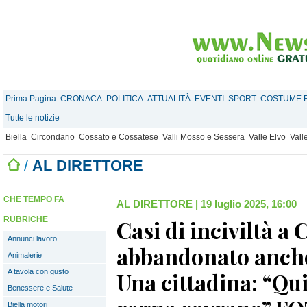
Prima Pagina
CRONACA
POLITICA
ATTUALITÀ
EVENTI
SPORT
COSTUME E
Tutte le notizie
Biella
Circondario
Cossato e Cossatese
Valli Mosso e Sessera
Valle Elvo
Vall
/
AL DIRETTORE
CHE TEMPO FA
AL DIRETTORE
|
19 luglio 2025, 16:00
RUBRICHE
Casi di inciviltà a
Annunci lavoro
abbandonato anche
Animalerie
A tavola con gusto
Una cittadina: “Qui
Benessere e Salute
Biella motori