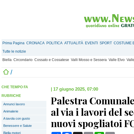
Prima Pagina
CRONACA
POLITICA
ATTUALITÀ
EVENTI
SPORT
COSTUME E
Tutte le notizie
Biella
Circondario
Cossato e Cossatese
Valli Mosso e Sessera
Valle Elvo
Vall
/
CHE TEMPO FA
|
17 giugno 2025, 07:00
RUBRICHE
Palestra Comunale
Annunci lavoro
al via i lavori del 
Animalerie
A tavola con gusto
nuovi spogliatoi 
Benessere e Salute
Biella motori