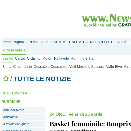
Prima Pagina
CRONACA
POLITICA
ATTUALITÀ
EVENTI
SPORT
COSTUME E
Tutte le notizie
Basket
Calcio
Ciclismo
Motori
Pallavolo
Running e Trail
Biella
Circondario
Cossato e Cossatese
Valli Mosso e Sessera
Valle Elvo
Vall
/
TUTTE LE NOTIZIE
CHE TEMPO FA
RUBRICHE
Annunci lavoro
24 ORE
|
venerdì 25 aprile
Animalerie
Basket femminile: Bonprix
A tavola con gusto