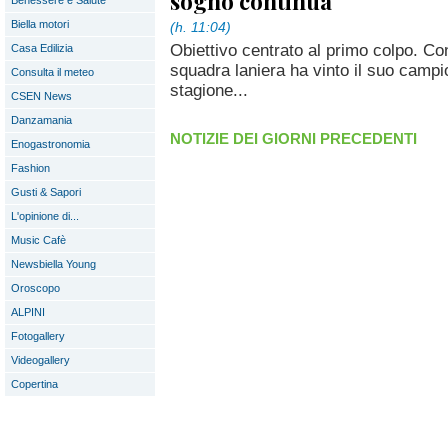
sogno continua
Benessere e Salute
Biella motori
(h. 11:04)
Obiettivo centrato al primo colpo. Con
Casa Edilizia
squadra laniera ha vinto il suo campio
Consulta il meteo
stagione...
CSEN News
Danzamania
NOTIZIE DEI GIORNI PRECEDENTI
Enogastronomia
Fashion
Gusti & Sapori
L'opinione di...
Music Cafè
Newsbiella Young
Oroscopo
ALPINI
Fotogallery
Videogallery
Copertina