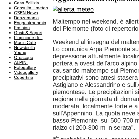
Casa Edilizia
Consulta il meteo
CSEN News
Danzamania
Maltempo nel weekend, è allerta
Enogastronomia
Fashion
del Piemonte (foto di repertorio
Gusti & Sapori
L'opinione di...
Weekend all'insegna del maltem
Music Cafè
Newsbiella
Lo comunica Arpa Piemonte sul
Young
depressione attualmente locali
Oroscopo
ALPINI
porterà a ovest dell'arco alpino
Fotogallery
causando maltempo sul Piemont
Videogallery
precipitativi sono attesi stasera 
Copertina
Astigiano e Alessandrino e sull
piemontese. Le precipitazioni s
regione nella giornata di doman
moderata, localmente forte e a 
sull'Appennino. La quota neve 
basso Piemonte, sui 500-700 m 
rialzo di 200-300 m in serata".