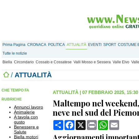
Prima Pagina
CRONACA
POLITICA
ATTUALITÀ
EVENTI
SPORT
COSTUME E
Tutte le notizie
Biella
Circondario
Cossato e Cossatese
Valli Mosso e Sessera
Valle Elvo
Vall
/
ATTUALITÀ
CHE TEMPO FA
ATTUALITÀ
|
07 FEBBRAIO 2025, 15:30
RUBRICHE
Maltempo nel weekend, è
Annunci lavoro
neve nel sud del Piemo
Animalerie
A tavola con
gusto
Condividi
Facebook
X
Print
WhatsApp
Email
Benessere e
Salute
Aggiornamenti important
Biella motori