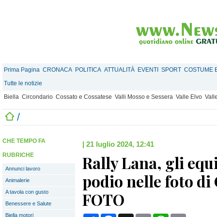
Prima Pagina
CRONACA
POLITICA
ATTUALITÀ
EVENTI
SPORT
COSTUME E
Tutte le notizie
Biella
Circondario
Cossato e Cossatese
Valli Mosso e Sessera
Valle Elvo
Vall
/
CHE TEMPO FA
|
21 luglio 2024, 12:41
RUBRICHE
Rally Lana, gli equi
Annunci lavoro
podio nelle foto di
Animalerie
A tavola con gusto
FOTO
Benessere e Salute
Biella motori