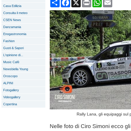
Condividi
Facebook
X
Print
WhatsApp
Email
Casa Edilizia
Consulta il meteo
CSEN News
Danzamania
Enogastronomia
Fashion
Gusti & Sapori
L'opinione di...
Music Cafè
Newsbiella Young
Oroscopo
ALPINI
Fotogallery
Videogallery
Copertina
Rally Lana, gli equipaggi sul
Nelle foto di Ciro Simoni ecco g