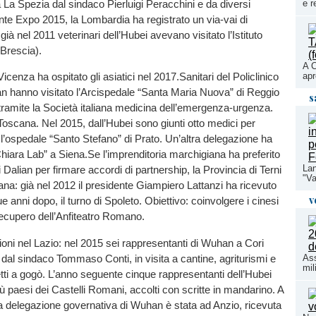
e r
a La Spezia dal sindaco Pierluigi Peracchini e da diversi
te Expo 2015, la Lombardia ha registrato un via-vai di
ià nel 2011 veterinari dell’Hubei avevano visitato l’Istituto
 Brescia).
A C
apr
icenza ha ospitato gli asiatici nel 2017.Sanitari del Policlinico
 hanno visitato l’Arcispedale “Santa Maria Nuova” di Reggio
s
tramite la Società italiana medicina dell’emergenza-urgenza.
 Toscana. Nel 2015, dall’Hubei sono giunti otto medici per
l’ospedale “Santo Stefano” di Prato. Un’altra delegazione ha
Chiara Lab” a Siena.Se l’imprenditoria marchigiana ha preferito
Lan
i Dalian per firmare accordi di partnership, la Provincia di Terni
"Va
ana: già nel 2012 il presidente Giampiero Lattanzi ha ricevuto
v
que anni dopo, il turno di Spoleto. Obiettivo: coinvolgere i cinesi
recupero dell’Anfiteatro Romano.
ioni nel Lazio: nel 2015 sei rappresentanti di Wuhan a Cori
i dal sindaco Tommaso Conti, in visita a cantine, agriturismi e
Ass
mil
etti a gogò. L’anno seguente cinque rappresentanti dell’Hubei
iù paesi dei Castelli Romani, accolti con scritte in mandarino. A
 delegazione governativa di Wuhan è stata ad Anzio, ricevuta