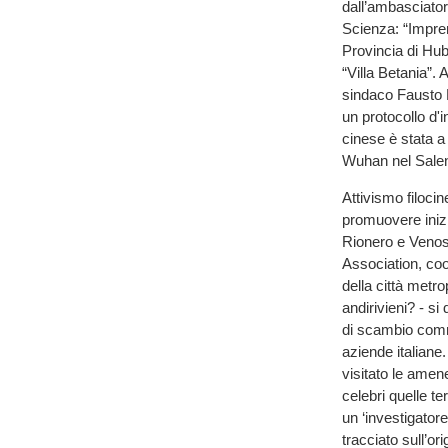
dall’ambasciator
Scienza: “Impren
Provincia di Hub
“Villa Betania”.
sindaco Fausto P
un protocollo d'
cinese è stata a 
Wuhan nel Salen
Attivismo filoci
promuovere inizi
Rionero e Venosa
Association, coo
della città metr
andirivieni? - s
di scambio comme
aziende italiane.
visitato le amen
celebri quelle t
un ‘investigator
tracciato sull’or