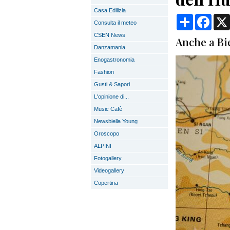
Casa Edilizia
Condividi
Face
Consulta il meteo
CSEN News
Anche a Bie
Danzamania
Enogastronomia
Fashion
Gusti & Sapori
L'opinione di...
Music Cafè
Newsbiella Young
Oroscopo
ALPINI
Fotogallery
Videogallery
Copertina