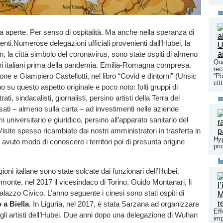
m
a aperte. Per senso di ospitalità. Ma anche nella speranza di
enti.Numerose delegazioni ufficiali provenienti dall’Hubei, la
, la città simbolo del coronavirus, sono state ospiti di almeno
Qua
 italiani prima della pandemia. Emilia-Romagna compresa.
rec
e Giampiero Castellotti, nel libro “Covid e dintorni” (Unsic
“Pi
cit
o su questo aspetto originale e poco noto: folti gruppi di
m
ati, sindacalisti, giornalisti, persino artisti della Terra del
ati – almeno sulla carta – ad investimenti nelle aziende
emi universitario e giuridico, persino all’apparato sanitario del
Visite spesso ricambiate dai nostri amministratori in trasferta in
Hyp
avuto modo di conoscere i territori poi di presunta origine
pro
l
gioni italiane sono state solcate dai funzionari dell’Hubei.
monte, nel 2017 il vicesindaco di Torino, Guido Montanari, li
alazzo Civico. L’anno seguente i cinesi sono stati ospiti di
o a
Biella
. In Liguria, nel 2017, è stata Sarzana ad organizzare
Eff
li artisti dell’Hubei. Due anni dopo una delegazione di Wuhan
imp