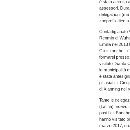
è stata accolta 
assessori. Duran
delegazioni (ma g
zooprofilattico a
Confartigianato V
Renmin di Wuhan
Emilia nel 2013 
Clinici anche in
formarsi presso 
visitato “Santa 
la municipalità d
è stata antesign
gli asiatici. Cin
di Xianning nel 
Tante le delegaz
(Latina), ricevut
pastifici. Banch
hanno visitato p
marzo 2017, una