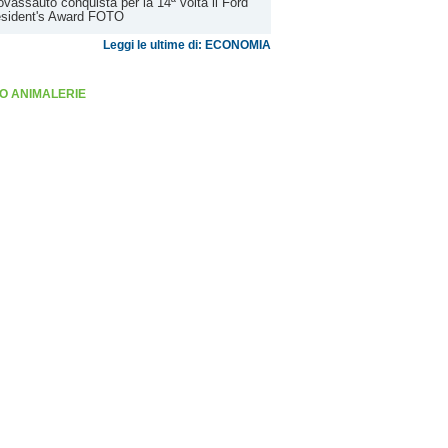
vassauto conquista per la 14ª volta il Ford
esident's Award FOTO
Leggi le ultime di: ECONOMIA
O ANIMALERIE