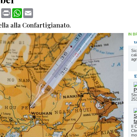
book
X
Print
WhatsApp
Email
lla alla Confartigianato.
IN B
v
Sic
cal
agr
g
Str
253
Il 
Cli
mob