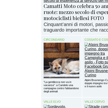
Camatti Moto celebra 50 ann
ruote: mezzo secolo di esper
motociclisti biellesi FOTO
Cinquant'anni di motori, passi
traguardo importante che racc
CIRCONDARIO
COSSATO E CO
Alpini Brusnengo-Cu
“La gentilezza non va in
doppio impegno tra 
vacanza”: a Candelo una
e il nuovo asilo
campagna contro l’abbandono
degli animali
VALLE ELVO
VALLE CERVO