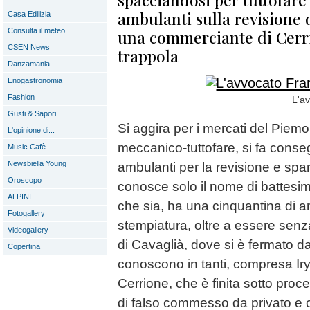
ambulanti sulla revisione d
Casa Edilizia
Consulta il meteo
una commerciante di Cerr
CSEN News
trappola
Danzamania
Enogastronomia
Fashion
L'a
Gusti & Sapori
Si aggira per i mercati del Piem
L'opinione di...
meccanico-tuttofare, si fa conseg
Music Cafè
Newsbiella Young
ambulanti per la revisione e sparis
Oroscopo
conosce solo il nome di battesim
ALPINI
che sia, ha una cinquantina di 
Fotogallery
stempiatura, oltre a essere senz
Videogallery
di Cavaglià, dove si è fermato da
Copertina
conoscono in tanti, compresa Iry
Cerrione, che è finita sotto proc
di falso commesso da privato e 