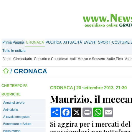
Prima Pagina
CRONACA
POLITICA
ATTUALITÀ
EVENTI
SPORT
COSTUME E
Tutte le notizie
Biella
Circondario
Cossato e Cossatese
Valli Mosso e Sessera
Valle Elvo
Vall
/
CRONACA
CHE TEMPO FA
CRONACA
|
20 settembre 2013, 21:30
RUBRICHE
Maurizio, il mecc
Annunci lavoro
Condividi
Facebook
X
Print
WhatsApp
Email
Animalerie
A tavola con gusto
Si aggira per i mercati de
Benessere e Salute
spacciandosi per tuttofare 
Biella motori